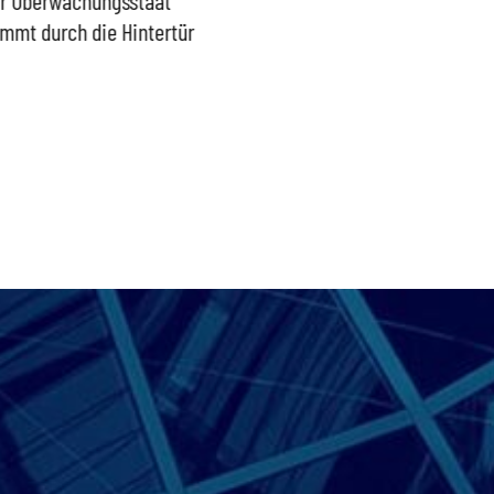
mmt durch die Hintertür
Außengrenzen wirksam
wieder
schützen