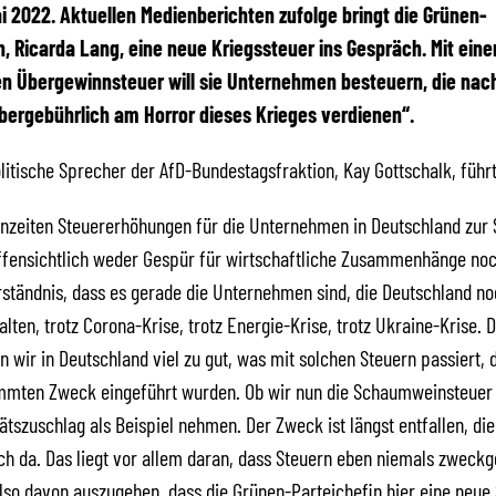
ai 2022.
Aktuellen Medienberichten zufolge bringt die Grünen-
n, Ricarda Lang, eine neue Kriegssteuer ins Gespräch. Mit eine
 Übergewinnsteuer will sie Unternehmen besteuern, die nach
ergebührlich am Horror dieses Krieges verdienen“.
litische Sprecher der AfD-Bundestagsfraktion, Kay Gottschalk, führt
enzeiten Steuererhöhungen für die Unternehmen in Deutschland zur
offensichtlich weder Gespür für wirtschaftliche Zusammenhänge noc
ständnis, dass es gerade die Unternehmen sind, die Deutschland n
lten, trotz Corona-Krise, trotz Energie-Krise, trotz Ukraine-Krise. 
n wir in Deutschland viel zu gut, was mit solchen Steuern passiert,
mmten Zweck eingeführt wurden. Ob wir nun die Schaumweinsteuer
tätszuschlag als Beispiel nehmen. Der Zweck ist längst entfallen, di
ch da. Das liegt vor allem daran, dass Steuern eben niemals zweck
 also davon auszugehen, dass die Grünen-Parteichefin hier eine neue