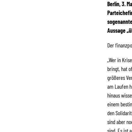
Berlin, 3. M
Parteichefi
sogenannten
Aussage „üb
Der finanzpo
„Wer in Kris
bringt, hat 
größeres Ver
am Laufen ha
hinaus wisse
einem besti
den Solidari
sind aber no
sind. Es ist