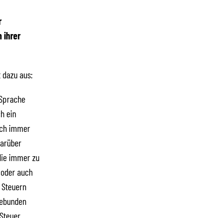
r
 ihrer
 dazu aus:
 Sprache
h ein
och immer
Darüber
 die immer zu
 oder auch
e Steuern
gebunden
 Steuer