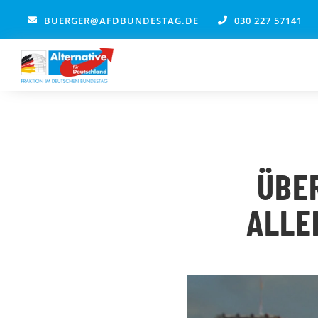
Zum
BUERGER@AFDBUNDESTAG.DE
030 227 57141
Inhalt
springen
ÜBE
ALLE