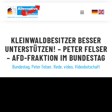
Zum
Inhalt
Toggle
springen
Navigation
FRAKTION
KLEINWALDBESITZER BESSER
LANDESGRUPPEN
UNTERSTÜTZEN! – PETER FELSER
– AFD-FRAKTION IM BUNDESTAG
VERANSTALTUNGEN
Bundestag
,
Peter Felser
,
Rede
,
video
,
Videobotschaft
PRESSE
STELLENPORTAL
MEDIATHEK