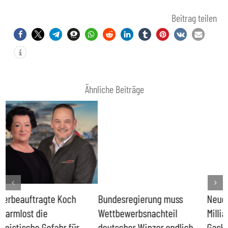
Beitrag teilen
Ähnliche Beiträge
Bundesregierung muss
Neues Strom-VKG bedeutet
Wettbewerbsnachteil
Milliarden für neue
deutscher Winzer endlich
Gaskraftwerke – Kernkraft