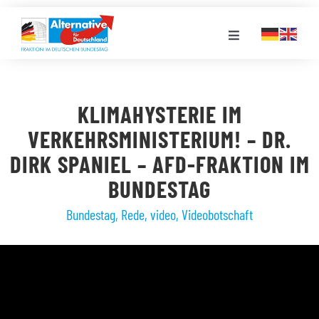
Zum
Inhalt
Toggle
springen
Navigation
FRAKTION
KLIMAHYSTERIE IM
LANDESGRUPPEN
VERKEHRSMINISTERIUM! – DR.
DIRK SPANIEL – AFD-FRAKTION IM
VERANSTALTUNGEN
BUNDESTAG
Bundestag
,
Rede
,
video
,
Videobotschaft
PRESSE
STELLENPORTAL
MEDIATHEK