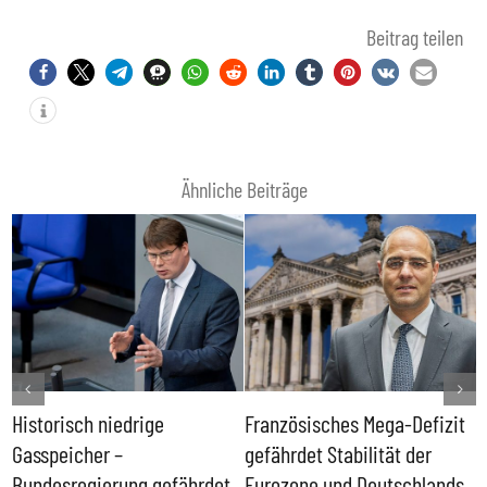
Beitrag teilen
Ähnliche Beiträge
Historisch niedrige
Französisches Mega-Defizit
R
Gasspeicher –
gefährdet Stabilität der
G
ll
Bundesregierung gefährdet
Eurozone und Deutschlands
S