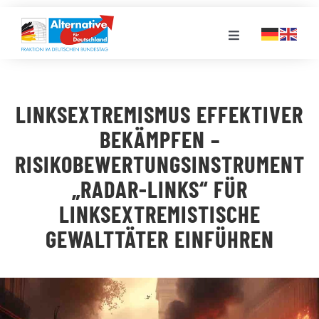
Zum
Inhalt
Toggle
springen
Navigation
FRAKTION
LINKSEXTREMISMUS EFFEKTIVER
LANDESGRUPPEN
BEKÄMPFEN –
RISIKOBEWERTUNGSINSTRUMENT
VERANSTALTUNGEN
„RADAR-LINKS“ FÜR
LINKSEXTREMISTISCHE
PRESSE
GEWALTTÄTER EINFÜHREN
STELLENPORTAL
MEDIATHEK