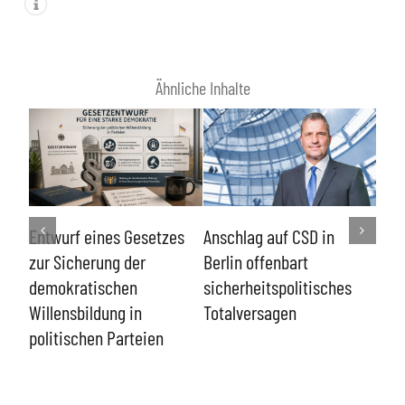
Ähnliche Inhalte
Han
Entwurf eines Gesetzes
Anschlag auf CSD in
Rec
zur Sicherung der
Berlin offenbart
Dat
demokratischen
sicherheitspolitisches
Funk
n
Willensbildung in
Totalversagen
Stra
politischen Parteien