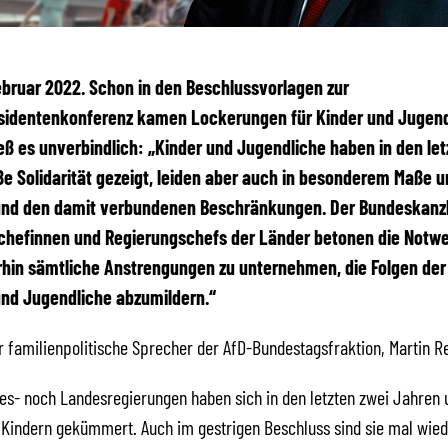
 Februar 2022. Schon in den Beschlussvorlagen zur
äsidentenkonferenz kamen Lockerungen für Kinder und Jugend
ieß es unverbindlich: „Kinder und Jugendliche haben in den let
e Solidarität gezeigt, leiden aber auch in besonderem Maße u
nd den damit verbundenen Beschränkungen. Der Bundeskanzl
chefinnen und Regierungschefs der Länder betonen die Notwe
rhin sämtliche Anstrengungen zu unternehmen, die Folgen de
und Jugendliche abzumildern.“
er familienpolitische Sprecher der AfD-Bundestagsfraktion, Martin Re
s- noch Landesregierungen haben sich in den letzten zwei Jahren 
Kindern gekümmert. Auch im gestrigen Beschluss sind sie mal wied