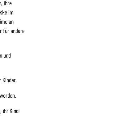
, ihre
aske im
gime an
r für andere
n und
r Kinder.
eworden.
, ihr Kind-