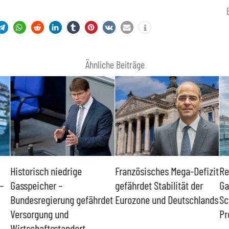
Ähnliche Beiträge
Historisch niedrige
Französisches Mega-Defizit
Re
–
Gasspeicher –
gefährdet Stabilität der
Ga
Bundesregierung gefährdet
Eurozone und Deutschlands
Sc
Versorgung und
Pr
Wirtschaftsstandort