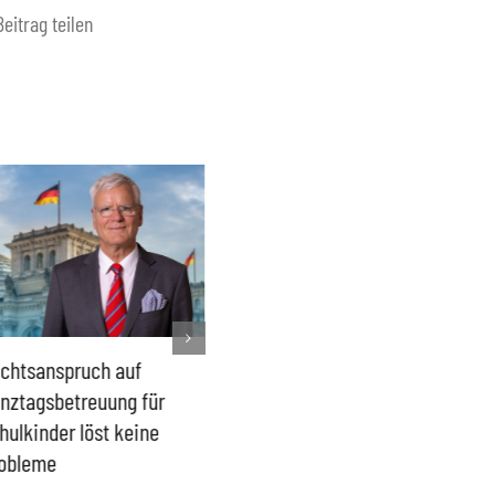
Beitrag teilen
chtsanspruch auf
Sönke Rix hinterlässt
Milliar
nztagsbetreuung für
Trümmerhaufen –
sind ei
hulkinder löst keine
Ideologisches Linksprojekt
Blindfl
obleme
bpb sofort beenden