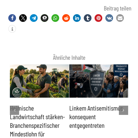
Beitrag teilen
Ähnliche Inhalte
För
Heimische
Linkem Antisemitismus
Nic
Landwirtschaft stärken-
konsequent
dur
Branchenspezifischer
entgegentreten
Bun
er
Mindestlohn für