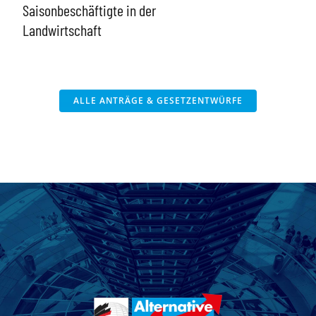
Arbe
Saisonbeschäftigte in der
bee
Landwirtschaft
Tra
dua
Hei
ALLE ANTRÄGE & GESETZENTWÜRFE