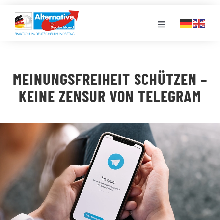
Zum
Inhalt
Toggle
springen
Navigation
FRAKTION
MEINUNGSFREIHEIT SCHÜTZEN –
LANDESGRUPPEN
KEINE ZENSUR VON TELEGRAM
VERANSTALTUNGEN
PRESSE
STELLENPORTAL
MEDIATHEK