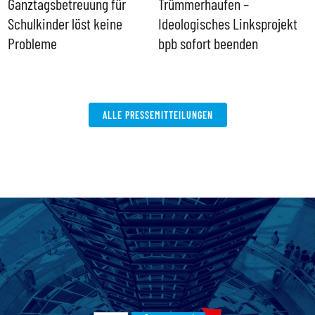
Ganztagsbetreuung für
Trümmerhaufen –
e
Schulkinder löst keine
Ideologisches Linksprojekt
Probleme
bpb sofort beenden
ALLE PRESSEMITTEILUNGEN