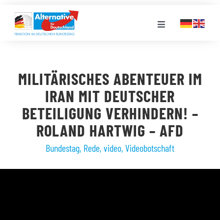
Zum
Inhalt
Toggle
springen
Navigation
FRAKTION
MILITÄRISCHES ABENTEUER IM
LANDESGRUPPEN
IRAN MIT DEUTSCHER
BETEILIGUNG VERHINDERN! –
VERANSTALTUNGEN
ROLAND HARTWIG – AFD
Bundestag
,
Rede
,
video
,
Videobotschaft
PRESSE
STELLENPORTAL
MEDIATHEK