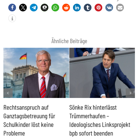
Ähnliche Beiträge
Rechtsanspruch auf
Sönke Rix hinterlässt
M
Ganztagsbetreuung für
Trümmerhaufen –
e
Schulkinder löst keine
Ideologisches Linksprojekt
Probleme
bpb sofort beenden