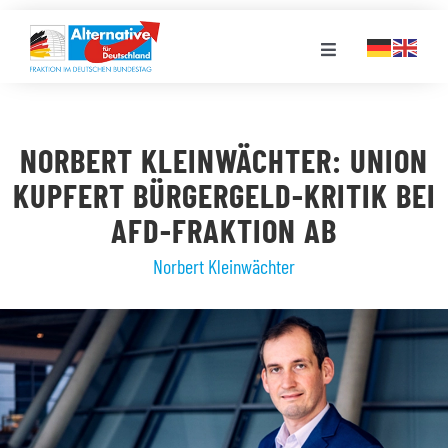
Zum
Inhalt
Toggle
springen
Navigation
FRAKTION
NORBERT KLEINWÄCHTER: UNION
LANDESGRUPPEN
KUPFERT BÜRGERGELD-KRITIK BEI
AFD-FRAKTION AB
VERANSTALTUNGEN
Norbert Kleinwächter
PRESSE
STELLENPORTAL
MEDIATHEK