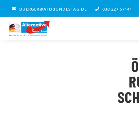
Zum
BUERGER@AFDBUNDESTAG.DE
030 227 57141
Inhalt
springen
Ö
R
SC