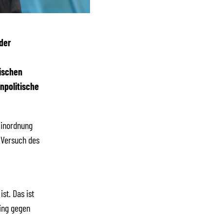
der
ischen
npolitische
Einordnung
 Versuch des
st. Das ist
ming gegen