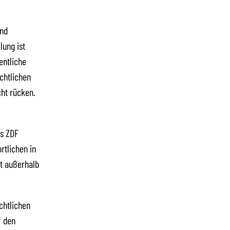
und
lung ist
entliche
echtlichen
cht rücken.
as ZDF
rtlichen in
ht außerhalb
chtlichen
f den