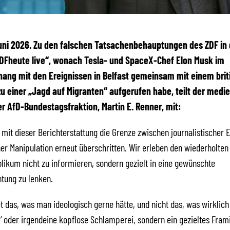
 Juni 2026. Zu den falschen Tatsachenbehauptungen des ZDF in 
DFheute live“, wonach Tesla- und SpaceX-Chef Elon Musk im
ng mit den Ereignissen in Belfast gemeinsam mit einem brit
zu einer „Jagd auf Migranten“ aufgerufen habe, teilt der medie
r AfD-Bundestagsfraktion, Martin E. Renner, mit:
 mit dieser Berichterstattung die Grenze zwischen journalistischer 
her Manipulation erneut überschritten. Wir erleben den wiederholten
likum nicht zu informieren, sondern gezielt in eine gewünschte
tung zu lenken.
t das, was man ideologisch gerne hätte, und nicht das, was wirklich i
‘ oder irgendeine kopflose Schlamperei, sondern ein gezieltes Fra