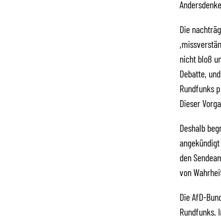
Andersdenke
Die nachträg
,missverstän
nicht bloß u
Debatte, und
Rundfunks po
Dieser Vorg
Deshalb begr
angekündigt 
den Sendeans
von Wahrheit
Die AfD-Bund
Rundfunks. 