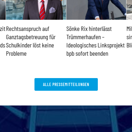
zit
Rechtsanspruch auf
Sönke Rix hinterlässt
Mi
Ganztagsbetreuung für
Trümmerhaufen –
si
nds
Schulkinder löst keine
Ideologisches Linksprojekt
Bl
Probleme
bpb sofort beenden
ALLE PRESSEMITTEILUNGEN