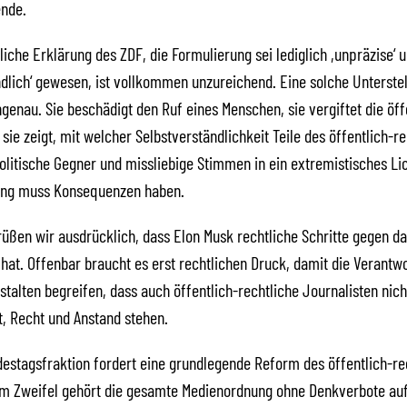
nde.
liche Erklärung des ZDF, die Formulierung sei lediglich ,unpräzise‘ 
dlich‘ gewesen, ist vollkommen unzureichend. Eine solche Unterstel
ngenau. Sie beschädigt den Ruf eines Menschen, sie vergiftet die öff
 sie zeigt, mit welcher Selbstverständlichkeit Teile des öffentlich-r
litische Gegner und missliebige Stimmen in ein extremistisches Li
ang muss Konsequenzen haben.
üßen wir ausdrücklich, dass Elon Musk rechtliche Schritte gegen d
hat. Offenbar braucht es erst rechtlichen Druck, damit die Verantwo
talten begreifen, dass auch öffentlich-rechtliche Journalisten nic
, Recht und Anstand stehen.
estagsfraktion fordert eine grundlegende Reform des öffentlich-re
Im Zweifel gehört die gesamte Medienordnung ohne Denkverbote au