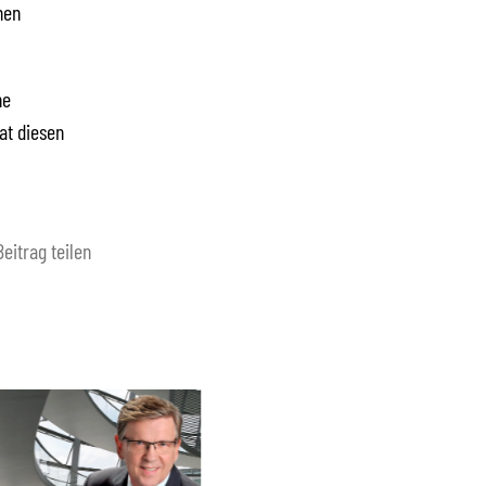
hen
he
at diesen
Beitrag teilen