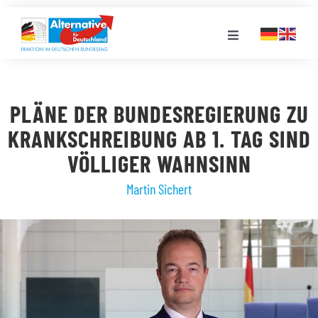
Zum
Inhalt
Toggle
springen
Navigation
FRAKTION
PLÄNE DER BUNDESREGIERUNG ZU
LANDESGRUPPEN
KRANKSCHREIBUNG AB 1. TAG SIND
VÖLLIGER WAHNSINN
VERANSTALTUNGEN
Martin Sichert
PRESSE
STELLENPORTAL
MEDIATHEK