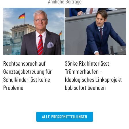
Ähnliche Beiträge
Rechtsanspruch auf
Sönke Rix hinterlässt
M
Ganztagsbetreuung für
Trümmerhaufen –
e
Schulkinder löst keine
Ideologisches Linksprojekt
Probleme
bpb sofort beenden
ALLE PRESSEMITTEILUNGEN