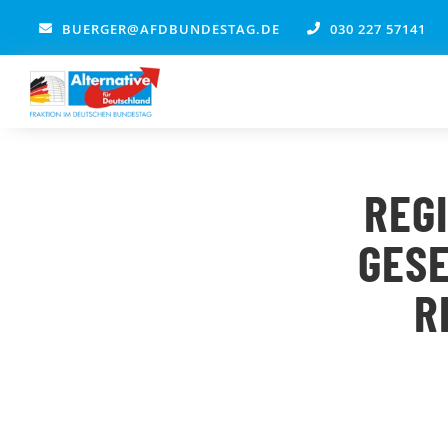
Zum
BUERGER@AFDBUNDESTAG.DE
030 227 57141
Inhalt
springen
REG
GESE
R