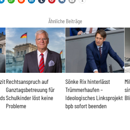
Ähnliche Beiträge
zit
Rechtsanspruch auf
Sönke Rix hinterlässt
Mi
Ganztagsbetreuung für
Trümmerhaufen –
si
nds
Schulkinder löst keine
Ideologisches Linksprojekt
Bl
Probleme
bpb sofort beenden