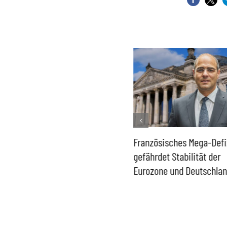
Historisch niedrige
Französisches Mega-Defi
Gasspeicher –
gefährdet Stabilität der
Bundesregierung gefährdet
Eurozone und Deutschla
Versorgung und
Wirtschaftsstandort