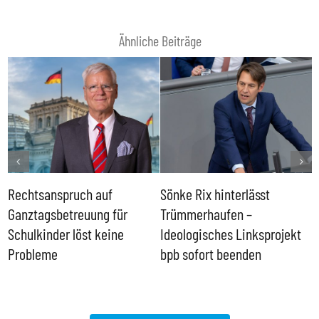
Ähnliche Beiträge
Rechtsanspruch auf
Sönke Rix hinterlässt
M
Ganztagsbetreuung für
Trümmerhaufen –
e
Schulkinder löst keine
Ideologisches Linksprojekt
Probleme
bpb sofort beenden