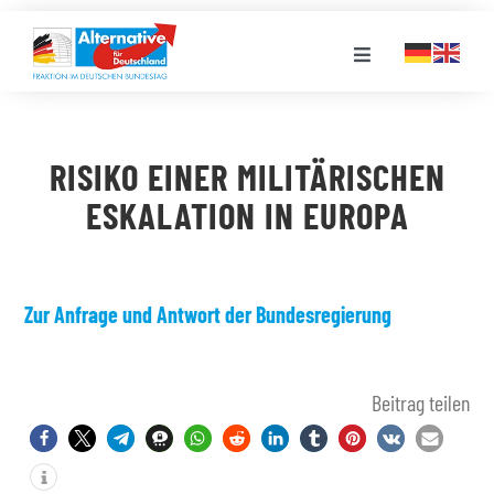
Zum
Inhalt
Toggle
springen
Navigation
FRAKTION
RISIKO EINER MILITÄRISCHEN
LANDESGRUPPEN
ESKALATION IN EUROPA
VERANSTALTUNGEN
Zur Anfrage und Antwort der Bundesregierung
PRESSE
Beitrag teilen
STELLENPORTAL
MEDIATHEK