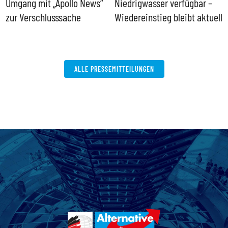
Umgang mit „Apollo News“
Niedrigwasser verfügbar –
G
zur Verschlusssache
Wiedereinstieg bleibt aktuell
B
V
W
ALLE PRESSEMITTEILUNGEN