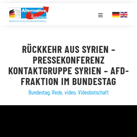
Zum
Inhalt
Toggle
springen
Navigation
FRAKTION
RÜCKKEHR AUS SYRIEN –
LANDESGRUPPEN
PRESSEKONFERENZ
KONTAKTGRUPPE SYRIEN – AFD-
VERANSTALTUNGEN
FRAKTION IM BUNDESTAG
Bundestag
,
Rede
,
video
,
Videobotschaft
PRESSE
STELLENPORTAL
MEDIATHEK