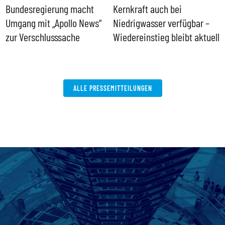
Bundesregierung macht
Kernkraft auch bei
H
Umgang mit „Apollo News“
Niedrigwasser verfügbar –
G
zur Verschlusssache
Wiedereinstieg bleibt aktuell
B
V
W
ALLE PRESSEMITTEILUNGEN