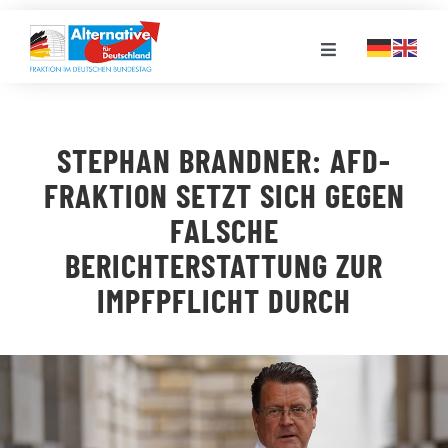
Zum
Inhalt
Toggle
springen
Navigation
FRAKTION
STEPHAN BRANDNER: AFD-
LANDESGRUPPEN
FRAKTION SETZT SICH GEGEN
FALSCHE
VERANSTALTUNGEN
BERICHTERSTATTUNG ZUR
IMPFPFLICHT DURCH
PRESSE
STELLENPORTAL
MEDIATHEK