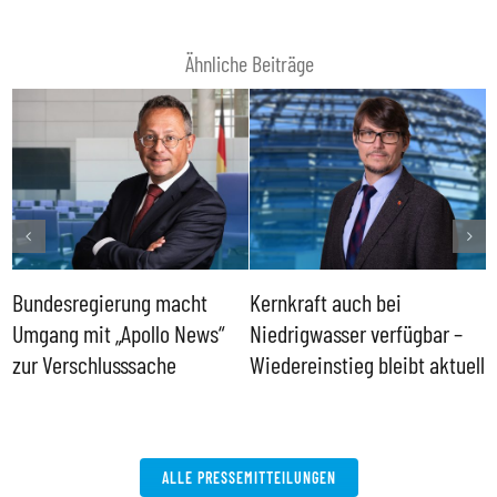
Ähnliche Beiträge
Bundesregierung macht
Kernkraft auch bei
H
Umgang mit „Apollo News“
Niedrigwasser verfügbar –
G
zur Verschlusssache
Wiedereinstieg bleibt aktuell
B
V
W
ALLE PRESSEMITTEILUNGEN