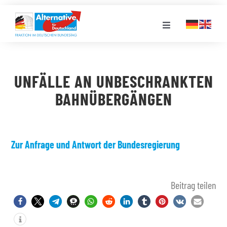
Zum
Inhalt
Toggle
springen
Navigation
FRAKTION
UNFÄLLE AN UNBESCHRANKTEN
LANDESGRUPPEN
BAHNÜBERGÄNGEN
VERANSTALTUNGEN
Zur Anfrage und Antwort der Bundesregierung
PRESSE
Beitrag teilen
STELLENPORTAL
MEDIATHEK