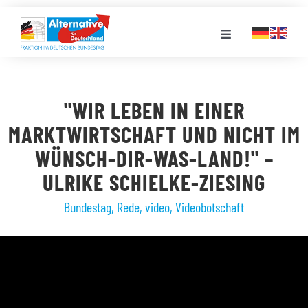
Zum
Inhalt
Toggle
springen
Navigation
FRAKTION
"WIR LEBEN IN EINER
LANDESGRUPPEN
MARKTWIRTSCHAFT UND NICHT IM
WÜNSCH-DIR-WAS-LAND!" –
VERANSTALTUNGEN
ULRIKE SCHIELKE-ZIESING
Bundestag
,
Rede
,
video
,
Videobotschaft
PRESSE
STELLENPORTAL
MEDIATHEK