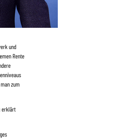
werk und
Themen Rente
ndere
tenniveaus
t man zum
 erklärt
iges