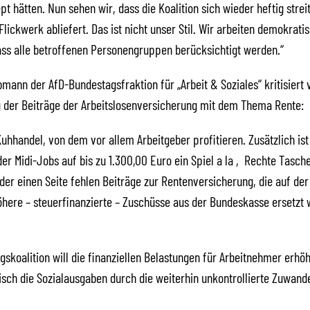
t hätten. Nun sehen wir, dass die Koalition sich wieder heftig strei
Flickwerk abliefert. Das ist nicht unser Stil. Wir arbeiten demokrati
ass alle betroffenen Personengruppen berücksichtigt werden.“
bmann der AfD-Bundestagsfraktion für „Arbeit & Soziales“ kritisiert 
 der Beiträge der Arbeitslosenversicherung mit dem Thema Rente:
 Kuhhandel, von dem vor allem Arbeitgeber profitieren. Zusätzlich ist
er Midi-Jobs auf bis zu 1.300,00 Euro ein Spiel a la ‚Rechte Tasche
 der einen Seite fehlen Beiträge zur Rentenversicherung, die auf de
öhere – steuerfinanzierte – Zuschüsse aus der Bundeskasse ersetzt
gskoalition will die finanziellen Belastungen für Arbeitnehmer erhö
tisch die Sozialausgaben durch die weiterhin unkontrollierte Zuwand