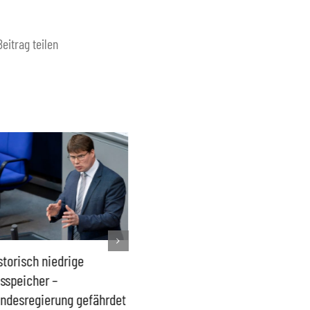
Beitrag teilen
storisch niedrige
Französisches Mega-Defizit
Rechts
sspeicher –
gefährdet Stabilität der
Ganztag
ndesregierung gefährdet
Eurozone und Deutschlands
Schulki