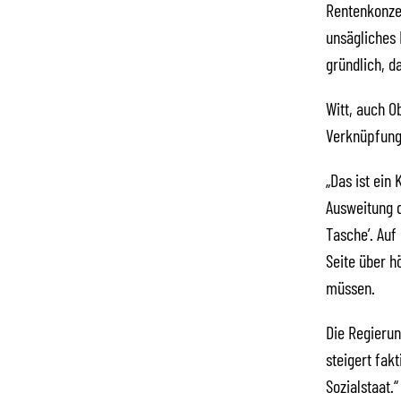
Rentenkonzep
unsägliches 
gründlich, d
Witt, auch O
Verknüpfung
„Das ist ein
Ausweitung d
Tasche’. Auf
Seite über h
müssen.
Die Regierun
steigert fak
Sozialstaat.“