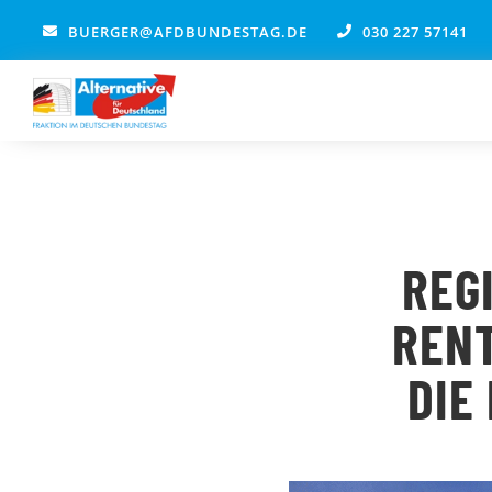
Zum
BUERGER@AFDBUNDESTAG.DE
030 227 57141
Inhalt
springen
REG
RENT
DIE