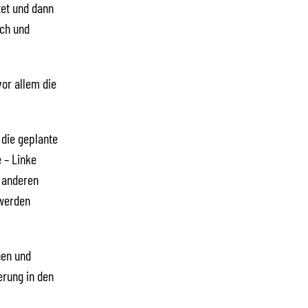
tet und dann
sch und
vor allem die
 die geplante
 – Linke
r anderen
 werden
hen und
erung in den