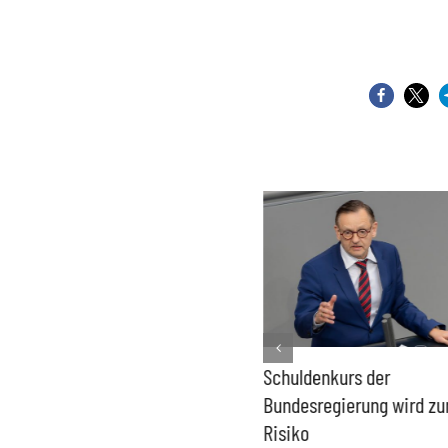
PFAS-freie Windräder lösen
Schuldenkurs der
die Probleme der Windkraft
Bundesregierung wird z
nicht
Risiko