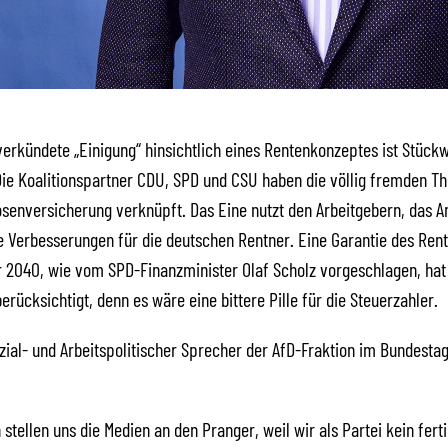
verkündete „Einigung“ hinsichtlich eines Rentenkonzeptes ist Stück
ie Koalitionspartner CDU, SPD und CSU haben die völlig fremden 
osenversicherung verknüpft. Das Eine nutzt den Arbeitgebern, das A
e Verbesserungen für die deutschen Rentner. Eine Garantie des Ren
r 2040, wie vom SPD-Finanzminister Olaf Scholz vorgeschlagen, ha
erücksichtigt, denn es wäre eine bittere Pille für die Steuerzahler.
zial- und Arbeitspolitischer Sprecher der AfD-Fraktion im Bundestag
 stellen uns die Medien an den Pranger, weil wir als Partei kein fert