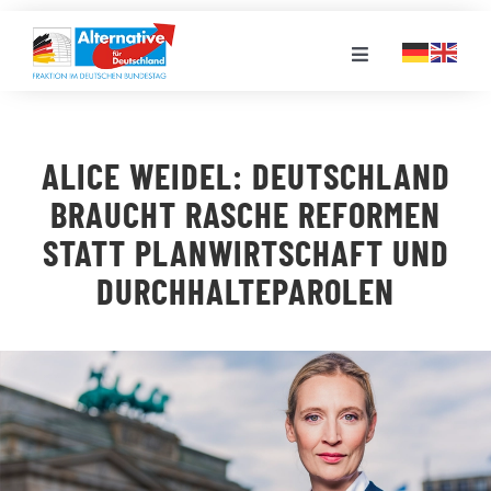
Zum
Inhalt
Toggle
springen
Navigation
FRAKTION
ALICE WEIDEL: DEUTSCHLAND
LANDESGRUPPEN
BRAUCHT RASCHE REFORMEN
STATT PLANWIRTSCHAFT UND
VERANSTALTUNGEN
DURCHHALTEPAROLEN
PRESSE
STELLENPORTAL
MEDIATHEK