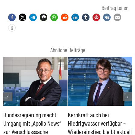
Beitrag teilen
Ähnliche Beiträge
Bundesregierung macht
Kernkraft auch bei
H
Umgang mit „Apollo News“
Niedrigwasser verfügbar –
G
zur Verschlusssache
Wiedereinstieg bleibt aktuell
B