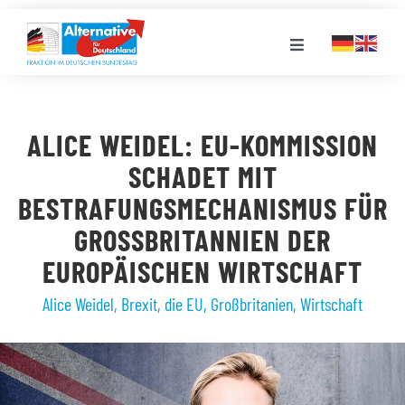
Zum
Inhalt
Toggle
springen
Navigation
FRAKTION
ALICE WEIDEL: EU-KOMMISSION
LANDESGRUPPEN
SCHADET MIT
BESTRAFUNGSMECHANISMUS FÜR
VERANSTALTUNGEN
GROSSBRITANNIEN DER E
UROPÄISCHEN WIRTSCHAFT
PRESSE
Alice Weidel
,
Brexit
,
die EU
,
Großbritanien
,
Wirtschaft
STELLENPORTAL
MEDIATHEK