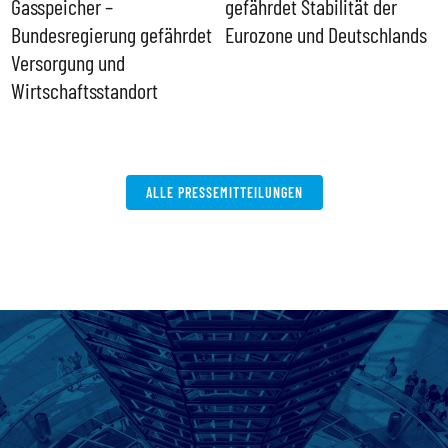
Gasspeicher –
gefährdet Stabilität der
G
ll
Bundesregierung gefährdet
Eurozone und Deutschlands
S
Versorgung und
P
Wirtschaftsstandort
ALLE PRESSEMITTEILUNGEN