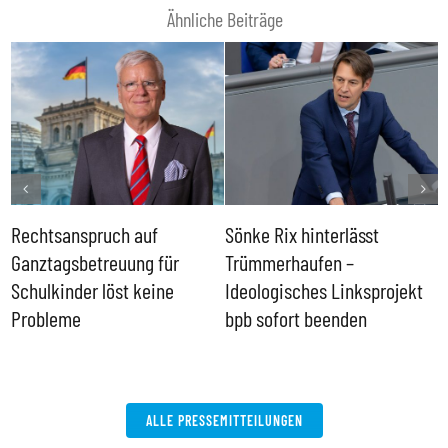
Ähnliche Beiträge
Rechtsanspruch auf
Sönke Rix hinterlässt
M
Ganztagsbetreuung für
Trümmerhaufen –
e
Schulkinder löst keine
Ideologisches Linksprojekt
Probleme
bpb sofort beenden
ALLE PRESSEMITTEILUNGEN