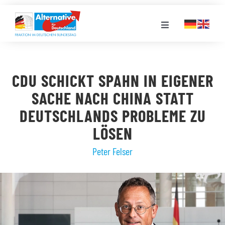
Zum
Inhalt
Toggle
springen
Navigation
FRAKTION
CDU SCHICKT SPAHN IN EIGENER
LANDESGRUPPEN
SACHE NACH CHINA STATT
DEUTSCHLANDS PROBLEME ZU
VERANSTALTUNGEN
LÖSEN
Peter Felser
PRESSE
STELLENPORTAL
MEDIATHEK