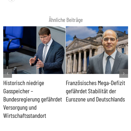
Ähnliche Beiträge
Historisch niedrige
Französisches Mega-Defizit
R
Gasspeicher –
gefährdet Stabilität der
G
ll
Bundesregierung gefährdet
Eurozone und Deutschlands
S
Versorgung und
P
Wirtschaftsstandort