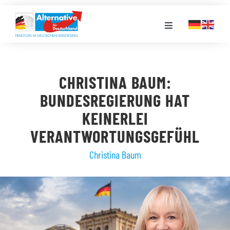
Zum
Inhalt
Toggle
springen
Navigation
FRAKTION
CHRISTINA BAUM:
LANDESGRUPPEN
BUNDESREGIERUNG HAT
KEINERLEI
VERANSTALTUNGEN
VERANTWORTUNGSGEFÜHL
Christina Baum
PRESSE
STELLENPORTAL
MEDIATHEK