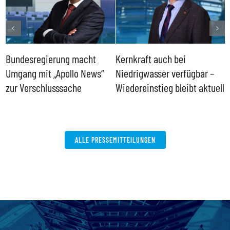
Bundesregierung macht
Kernkraft auch bei
H
Umgang mit „Apollo News“
Niedrigwasser verfügbar –
G
zur Verschlusssache
Wiedereinstieg bleibt aktuell
B
V
W
ALLE PRESSEMITTEILUNGEN