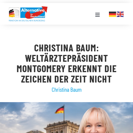
Zum
Inhalt
Toggle
springen
Navigation
FRAKTION
CHRISTINA BAUM:
LANDESGRUPPEN
WELTÄRZTEPRÄSIDENT
MONTGOMERY ERKENNT DIE
VERANSTALTUNGEN
ZEICHEN DER ZEIT NICHT
Christina Baum
PRESSE
STELLENPORTAL
MEDIATHEK