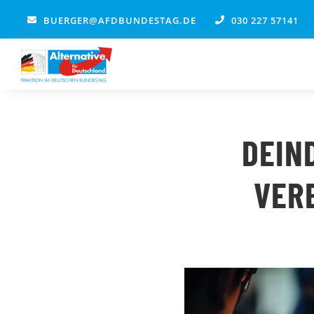
Zum
BUERGER@AFDBUNDESTAG.DE
030 227 57141
Inhalt
springen
DEIN
VER