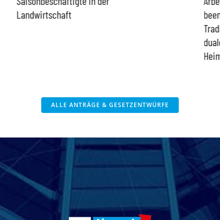
Saisonbeschäftigte in der
Arbe
Landwirtschaft
bee
Trad
dual
Heim
ALLE ANTRÄGE & GESETZENTWÜRFE