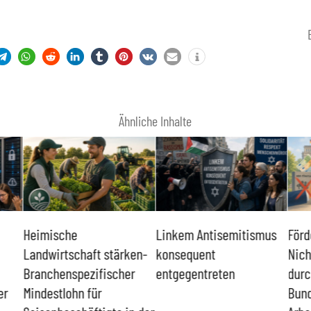
Ähnliche Inhalte
Heimische
Linkem Antisemitismus
Förd
Landwirtschaft stärken-
konsequent
Nich
Branchenspezifischer
entgegentreten
durc
er
Mindestlohn für
Bund