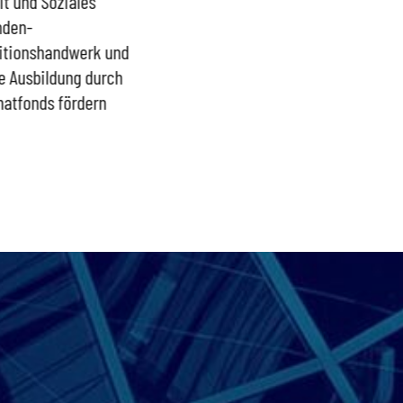
it und Soziales
Vermögen betreuter
nden-
Menschen
itionshandwerk und
e Ausbildung durch
atfonds fördern