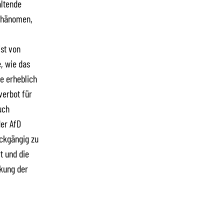
altende
 Phänomen,
ist von
e, wie das
e erheblich
verbot für
uch
der AfD
ckgängig zu
t und die
rkung der