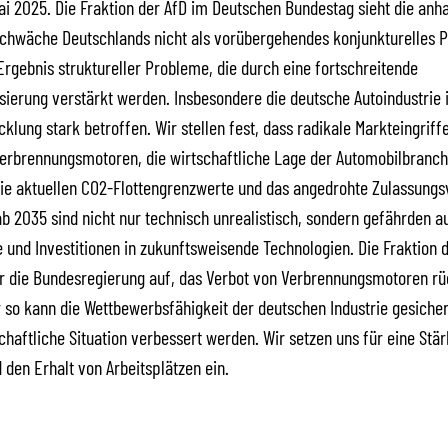
Mai 2025. Die Fraktion der AfD im Deutschen Bundestag sieht die anh
schwäche Deutschlands nicht als vorübergehendes konjunkturelles
Ergebnis struktureller Probleme, die durch eine fortschreitende
isierung verstärkt werden. Insbesondere die deutsche Autoindustrie 
cklung stark betroffen. Wir stellen fest, dass radikale Markteingriff
erbrennungsmotoren, die wirtschaftliche Lage der Automobilbranch
ie aktuellen CO2-Flottengrenzwerte und das angedrohte Zulassungs
b 2035 sind nicht nur technisch unrealistisch, sondern gefährden a
e und Investitionen in zukunftsweisende Technologien. Die Fraktion 
r die Bundesregierung auf, das Verbot von Verbrennungsmotoren rü
so kann die Wettbewerbsfähigkeit der deutschen Industrie gesicher
haftliche Situation verbessert werden. Wir setzen uns für eine Stä
d den Erhalt von Arbeitsplätzen ein.