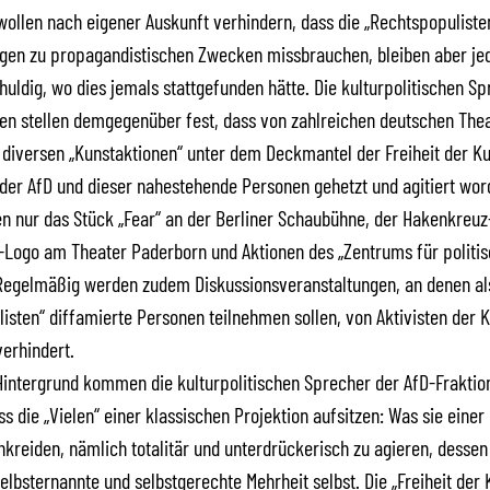
 wollen nach eigener Auskunft verhindern, dass die „Rechtspopulisten
ngen zu propagandistischen Zwecken missbrauchen, bleiben aber je
uldig, wo dies jemals stattgefunden hätte. Die kulturpolitischen Sp
en stellen demgegenüber fest, dass von zahlreichen deutschen The
 diversen „Kunstaktionen“ unter dem Deckmantel der Freiheit der K
der AfD und dieser nahestehende Personen gehetzt und agitiert word
n nur das Stück „Fear“ an der Berliner Schaubühne, der Hakenkreuz
Logo am Theater Paderborn und Aktionen des „Zentrums für politi
 Regelmäßig werden zudem Diskussionsveranstaltungen, an denen al
isten“ diffamierte Personen teilnehmen sollen, von Aktivisten der 
verhindert.
Hintergrund kommen die kulturpolitischen Sprecher der AfD-Frakti
ss die „Vielen“ einer klassischen Projektion aufsitzen: Was sie einer
nkreiden, nämlich totalitär und unterdrückerisch zu agieren, dessen
selbsternannte und selbstgerechte Mehrheit selbst. Die „Freiheit der 