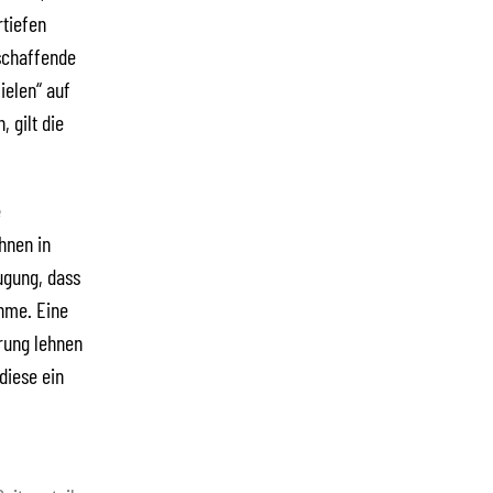
rtiefen
schaffende
ielen“ auf
 gilt die
e
hnen in
eugung, dass
ahme. Eine
erung lehnen
diese ein