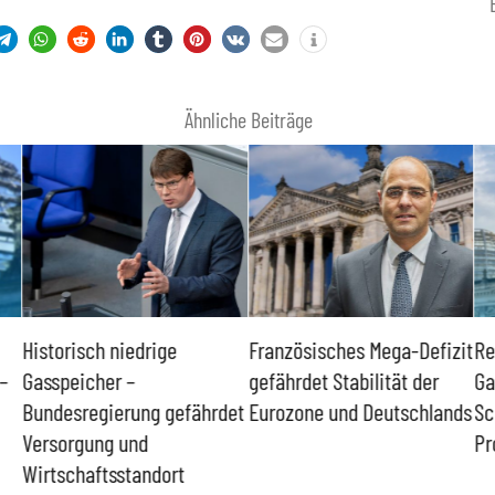
Ähnliche Beiträge
Historisch niedrige
Französisches Mega-Defizit
Re
–
Gasspeicher –
gefährdet Stabilität der
Ga
Bundesregierung gefährdet
Eurozone und Deutschlands
Sc
Versorgung und
Pr
Wirtschaftsstandort