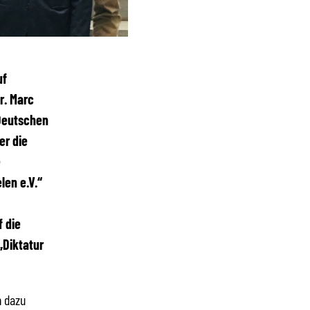
uf
r. Marc
 Deutschen
er die
e
len e.V.“
f die
„Diktatur
n dazu