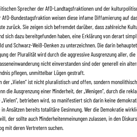
litischen Sprecher der AfD-Landtagsfraktionen und der kulturpolitis
r AfD-Bundestagsfraktion weisen diese infame Diffamierung auf da
te zurück. Sie zeigen sich befremdet darüber, dass zahlreiche Kul
nd sich dazu bereitgefunden haben, eine Erklärung von derart simp
ld und Schwarz-Weiß-Denken zu unterzeichnen. Die darin behauptet
gung der Pluralität wird durch die aggressive Ausgrenzung aller, die
Masseneinwanderung nicht einverstanden sind oder generell ein alter
ndnis pflegen, unmittelbar Lügen gestraft.
n der „Vielen“ ist nicht pluralistisch und offen, sondern monolithisc
enn die Ausgrenzung einer Minderheit, der „Wenigen“, durch die rekl
e „Vielen“, betrieben wird, so manifestiert sich darin keine demokrat
 in Ansätzen bereits totalitäre Gesinnung. Wer die Demokratie wirkl
will, der sollte auch Minderheitenmeinungen zulassen, in den Diskur
og mit deren Vertretern suchen.