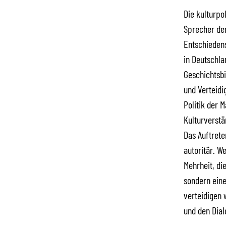
Die kulturpo
Sprecher de
Entschiedens
in Deutschla
Geschichtsbi
und Verteidi
Politik der 
Kulturverstä
Das Auftrete
autoritär. W
Mehrheit, di
sondern eine
verteidigen 
und den Dial