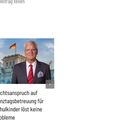
Beitrag teilen
chtsanspruch auf
Sönke Rix hinterlässt
Milliar
nztagsbetreuung für
Trümmerhaufen –
sind ei
hulkinder löst keine
Ideologisches Linksprojekt
Blindfl
obleme
bpb sofort beenden