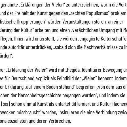
 genannte „Erklärungen der Vielen“ zu unterzeichnen, worin die Vert
nd der Freiheit der Kunst gegen den „rechten Populismus“ proklami
istische Gruppierungen“ würden Veranstaltungen stören, an einer
sierung der Kultur“ arbeiten und einen „verächtlichen Umgang mit 
pflegen. Ihnen wird unterstellt, sie würden „engagierte Kulturschaff
de autoritär unterdrücken, „sobald sich die Machtverhältnisse zu i
ürden“.
ner „Erklärung der Vielen“ wird mit „Pegida, Identitärer Bewegung u
ve für Deutschland explizit als Feindbild der „Vielen“ benannt. Indem
hrer Erklärung „auf einem Boden stehend“ begreifen, „von dem aus d
chen der Menschheitsgeschichte begangen wurden“, und indem sie b
[sei] schon einmal Kunst als entartet diffamiert und Kultur fläche
wecken missbraucht“ worden, insinuieren sie eine Verbindung zwis
onalsozialisten und deren Verbrechen.