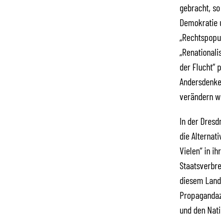
gebracht, so
Demokratie u
„Rechtspopul
„Renationali
der Flucht“ 
Andersdenken
verändern w
In der Dresd
die Alternati
Vielen“ in i
Staatsverbre
diesem Land 
Propagandaz
und den Nati