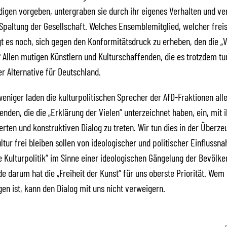
idigen vorgeben, untergraben sie durch ihr eigenes Verhalten und ve
Spaltung der Gesellschaft. Welches Ensemblemitglied, welcher frei
t es noch, sich gegen den Konformitätsdruck zu erheben, den die „V
 Allen mutigen Künstlern und Kulturschaffenden, die es trotzdem tun,
er Alternative für Deutschland.
eniger laden die kulturpolitischen Sprecher der AfD-Fraktionen all
enden, die die „Erklärung der Vielen“ unterzeichnet haben, ein, mit i
sierten und konstruktiven Dialog zu treten. Wir tun dies in der Überz
ltur frei bleiben sollen von ideologischer und politischer Einflussn
e Kulturpolitik“ im Sinne einer ideologischen Gängelung der Bevölk
de darum hat die „Freiheit der Kunst“ für uns oberste Priorität. Wem 
gen ist, kann den Dialog mit uns nicht verweigern.