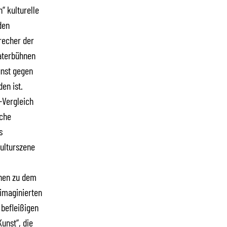
“ kulturelle
den
recher der
aterbühnen
unst gegen
en ist.
-Vergleich
sche
s
Kulturszene
onen zu dem
 imaginierten
 befleißigen
Kunst“, die