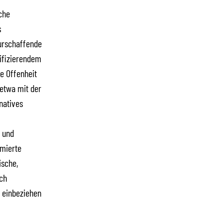
che
s
turschaffende
lifizierendem
e Offenheit
 etwa mit der
natives
h und
amierte
ische,
ich
s einbeziehen