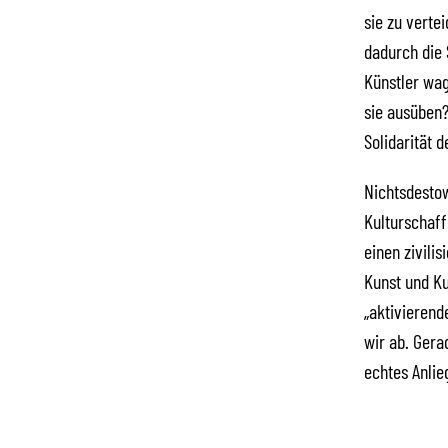
sie zu verte
dadurch die 
Künstler wag
sie ausüben?
Solidarität d
Nichtsdestow
Kulturschaff
einen zivili
Kunst und Ku
„aktivierend
wir ab. Gera
echtes Anlie