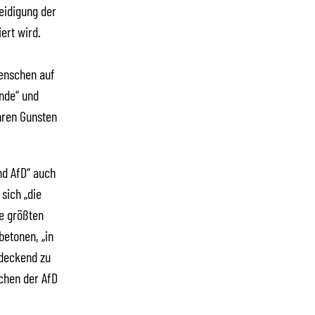
eidigung der
ert wird.
Menschen auf
ende“ und
hren Gunsten
nd AfD“ auch
 sich „die
ie größten
etonen, „in
ndeckend zu
chen der AfD