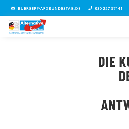
Zum
BUERGER@AFDBUNDESTAG.DE
030 227 57141
Inhalt
springen
DIE 
D
ANTW