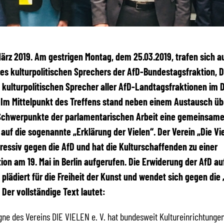
 März 2019. Am gestrigen Montag, dem 25.03.2019, trafen sich a
es kulturpolitischen Sprechers der AfD-Bundestagsfraktion, D
 kulturpolitischen Sprecher aller AfD-Landtagsfraktionen im
Im Mittelpunkt des Treffens stand neben einem Austausch üb
 Schwerpunkte der parlamentarischen Arbeit eine gemeinsam
auf die sogenannte „Erklärung der Vielen“. Der Verein „Die Vie
gressiv gegen die AfD und hat die Kulturschaffenden zu einer
on am 19. Mai in Berlin aufgerufen. Die Erwiderung der AfD au
 plädiert für die Freiheit der Kunst und wendet sich gegen die 
. Der vollständige Text lautet:
e des Vereins DIE VIELEN e. V. hat bundesweit Kultureinrichtunge