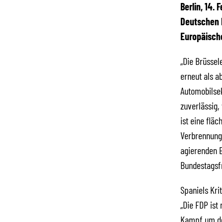
Berlin, 14.
Deutschen B
Europäisch
„Die Brüssel
erneut als a
Automobilse
zuverlässig,
ist eine flä
Verbrennungs
agierenden E
Bundestagsfr
Spaniels Kri
„Die FDP ist
Kampf um den