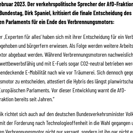
 Februar 2023. Der verkehrspolitische Sprecher der AfD-Fraktio
undestag, Dirk Spaniel, kritisiert die finale Entscheidung des
en Parlaments für ein Ende des Verbrennungsmotors:
er ,Experten für alles‘ haben sich mit ihrer Entscheidung für ein Ve
bgehoben und bürgerfern erwiesen. Als Folge werden weitere Arbeit
ktor abgebaut werden. Während Verbrennungsmotoren nachweislich e
 wettbewerbsfähig und mit E-Fuels sogar CO2-neutral betrieben we
chendeckende E-Mobilität nach wie vor Träumerei. Sich dennoch geg
motor zu entscheiden, attestiert die Hybris des längst planwirtscha
uropäischen Parlaments. Vor dieser Entwicklung warnt die AfD-
aktion bereits seit Jahren.“
tik richtet sich auch auf den deutschen Bundesverkehrsminister Vol
 mit der Forderung nach Technologieoffenheit in die Wahl gegangen 
 Verbrennungsmotor nicht nur versagt, sondern ist ihn gar nicht e