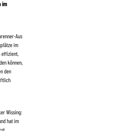
n im
rbrenner-Aus
splätze im
ffizient,
rden können,
en den
ftlich
ker Wissing:
und hat im
rst