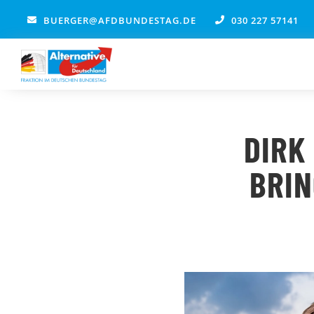
Zum
BUERGER@AFDBUNDESTAG.DE
030 227 57141
Inhalt
springen
DIRK
BRI