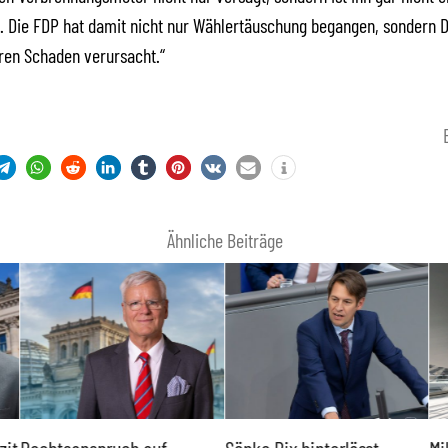
. Die FDP hat damit nicht nur Wählertäuschung begangen, sondern 
ren Schaden verursacht.“
Ähnliche Beiträge
zit
Rechtsanspruch auf
Sönke Rix hinterlässt
Mi