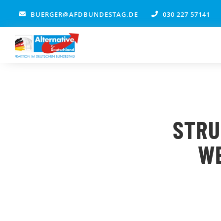
Zum
BUERGER@AFDBUNDESTAG.DE
030 227 57141
Inhalt
springen
STRU
WE