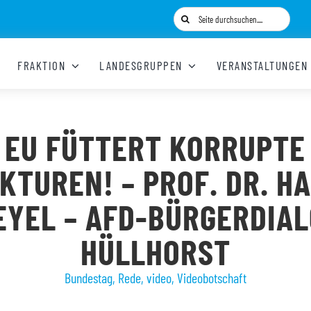
Suche
nach:
FRAKTION
LANDESGRUPPEN
VERANSTALTUNGEN
EU FÜTTERT KORRUPTE
KTUREN! – PROF. DR. H
YEL – AFD-BÜRGERDIA
HÜLLHORST
Bundestag
,
Rede
,
video
,
Videobotschaft