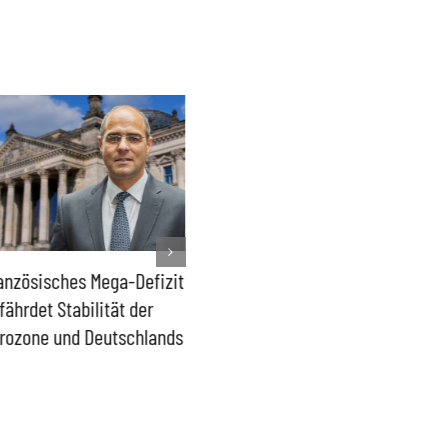
anzösisches Mega-Defizit
Rechtsanspruch auf
Sönke R
fährdet Stabilität der
Ganztagsbetreuung für
Trümme
rozone und Deutschlands
Schulkinder löst keine
Ideolog
Probleme
bpb sof