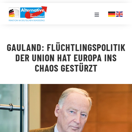
Zum
Inhalt
Toggle
springen
Navigation
FRAKTION
GAULAND: FLÜCHTLINGSPOLITIK
LANDESGRUPPEN
DER UNION HAT EUROPA INS
CHAOS GESTÜRZT
VERANSTALTUNGEN
PRESSE
STELLENPORTAL
MEDIATHEK