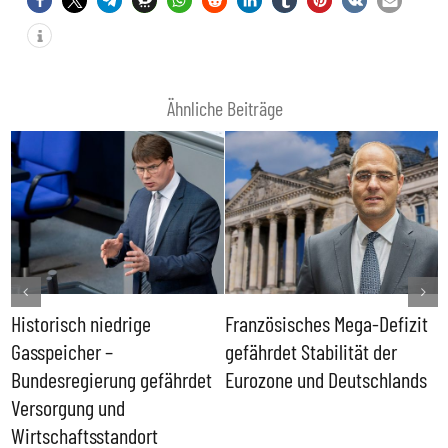
Ähnliche Beiträge
Historisch niedrige
Französisches Mega-Defizit
R
Gasspeicher –
gefährdet Stabilität der
G
ll
Bundesregierung gefährdet
Eurozone und Deutschlands
S
Versorgung und
P
Wirtschaftsstandort