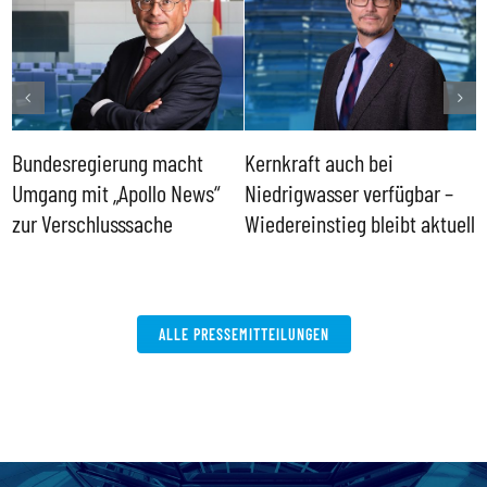
Bundesregierung macht
Kernkraft auch bei
H
Umgang mit „Apollo News“
Niedrigwasser verfügbar –
G
zur Verschlusssache
Wiedereinstieg bleibt aktuell
B
V
W
ALLE PRESSEMITTEILUNGEN