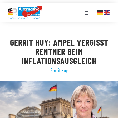
Zum
Inhalt
Toggle
springen
Navigation
FRAKTION
GERRIT HUY: AMPEL VERGISST
LANDESGRUPPEN
RENTNER BEIM
INFLATIONSAUSGLEICH
VERANSTALTUNGEN
Gerrit Huy
PRESSE
STELLENPORTAL
MEDIATHEK