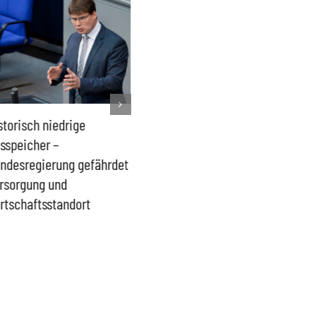
storisch niedrige
Französisches Mega-Defizit
Rechts
sspeicher –
gefährdet Stabilität der
Ganztag
ndesregierung gefährdet
Eurozone und Deutschlands
Schulki
rsorgung und
Proble
rtschaftsstandort