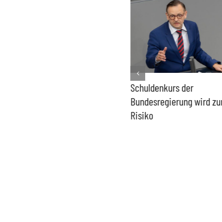
PFAS-freie Windräder lösen
Schuldenkurs der
die Probleme der Windkraft
Bundesregierung wird z
nicht
Risiko