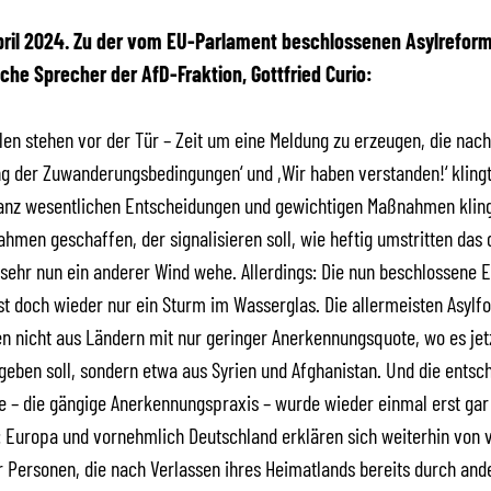
 April 2024. Zu der vom EU-Parlament beschlossenen Asylreform
sche Sprecher der AfD-Fraktion, Gottfried Curio:
en stehen vor der Tür – Zeit um eine Meldung zu erzeugen, die nach
g der Zuwanderungsbedingungen‘ und ,Wir haben verstanden!‘ klingt
anz wesentlichen Entscheidungen und gewichtigen Maßnahmen kling
ahmen geschaffen, der signalisieren soll, wie heftig umstritten das 
sehr nun ein anderer Wind wehe. Allerdings: Die nun beschlossene 
st doch wieder nur ein Sturm im Wasserglas. Die allermeisten Asylf
 nicht aus Ländern mit nur geringer Anerkennungsquote, wo es jet
eben soll, sondern etwa aus Syrien und Afghanistan. Und die entsc
e – die gängige Anerkennungspraxis – wurde wieder einmal erst gar
: Europa und vornehmlich Deutschland erklären sich weiterhin von 
r Personen, die nach Verlassen ihres Heimatlands bereits durch and