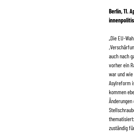
Berlin, 11.
innenpoliti
„Die EU-Wahl
,Verschärfun
auch nach g
vorher ein R
war und wie 
Asylreform i
kommen eben
Änderungen g
Stellschraub
thematisiert
zuständig fü