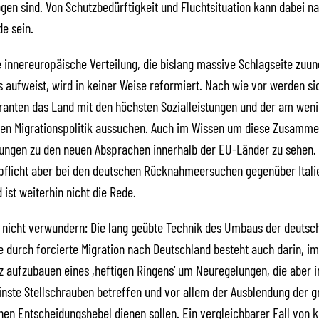
gen sind. Von Schutzbedürftigkeit und Fluchtsituation kann dabei nat
e sein.
 innereuropäische Verteilung, die bislang massive Schlagseite zuu
 aufweist, wird in keiner Weise reformiert. Nach wie vor werden si
granten das Land mit den höchsten Sozialleistungen und der am wen
gen Migrationspolitik aussuchen. Auch im Wissen um diese Zusamm
ungen zu den neuen Absprachen innerhalb der EU-Länder zu sehen. 
flicht aber bei den deutschen Rücknahmeersuchen gegenüber Itali
 ist weiterhin nicht die Rede.
n nicht verwundern: Die lang geübte Technik des Umbaus der deutsc
durch forcierte Migration nach Deutschland besteht auch darin, i
 aufzubauen eines ,heftigen Ringens‘ um Neuregelungen, die aber 
einste Stellschrauben betreffen und vor allem der Ausblendung der 
hen Entscheidungshebel dienen sollen. Ein vergleichbarer Fall von k