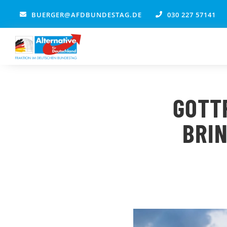
Zum
BUERGER@AFDBUNDESTAG.DE
030 227 57141
Inhalt
springen
GOTT
BRI