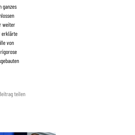
n ganzes
hlossen
r weiter
 erklärte
ülle von
 rigorose
usgebauten
Beitrag teilen