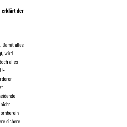
 erklärt der
. Damit alles
t, wird
doch alles
EU-
orderer
zt
heidende
 nicht
vornherein
ere sichere