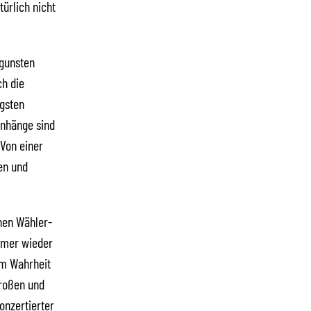
ürlich nicht
ngunsten
ch die
igsten
enhänge sind
Von einer
en und
hen Wähler-
mmer wieder
im Wahrheit
großen und
onzertierter