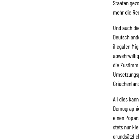
Staaten gezo
mehr die Red
Und auch die
Deutschlands
illegalen Mi
abwehrwilli
die Zustimm
Umsetzungsp
Griechenland
All dies kan
Demographie 
einen Popanz
stets nur kl
grundsätzlic