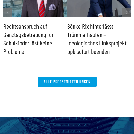
Rechtsanspruch auf
Sönke Rix hinterlässt
M
Ganztagsbetreuung für
Trümmerhaufen –
e
Schulkinder löst keine
Ideologisches Linksprojekt
Probleme
bpb sofort beenden
ALLE PRESSEMITTEILUNGEN