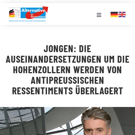
Zum
Inhalt
Toggle
springen
Navigation
FRAKTION
JONGEN: DIE
LANDESGRUPPEN
AUSEINANDERSETZUNGEN UM DIE
HOHENZOLLERN WERDEN VON
VERANSTALTUNGEN
ANTIPREUSSISCHEN R
ESSENTIMENTS ÜBERLAGERT
PRESSE
STELLENPORTAL
MEDIATHEK