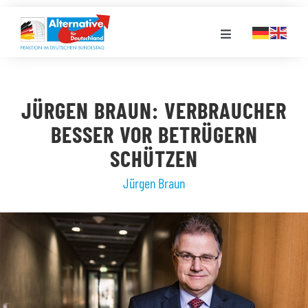
Zum
Inhalt
Toggle
springen
Navigation
FRAKTION
JÜRGEN BRAUN: VERBRAUCHER
LANDESGRUPPEN
BESSER VOR BETRÜGERN
SCHÜTZEN
VERANSTALTUNGEN
Jürgen Braun
PRESSE
STELLENPORTAL
MEDIATHEK