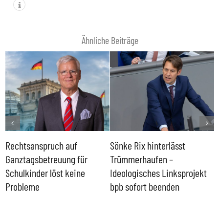
Ähnliche Beiträge
Rechtsanspruch auf
Sönke Rix hinterlässt
M
Ganztagsbetreuung für
Trümmerhaufen –
e
Schulkinder löst keine
Ideologisches Linksprojekt
Probleme
bpb sofort beenden