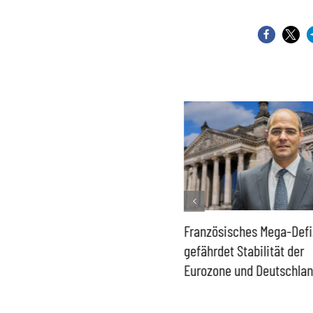
Historisch niedrige
Französisches Mega-Defi
Gasspeicher –
gefährdet Stabilität der
Bundesregierung gefährdet
Eurozone und Deutschla
Versorgung und
Wirtschaftsstandort