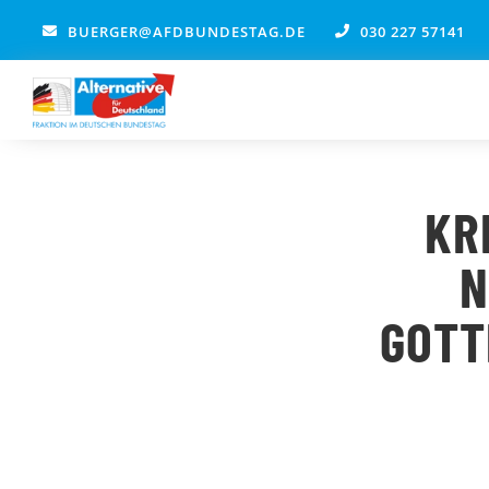
Zum
BUERGER@AFDBUNDESTAG.DE
030 227 57141
Inhalt
springen
KR
N
GOTT