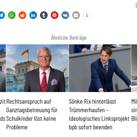
Ähnliche Beiträge
zit
Rechtsanspruch auf
Sönke Rix hinterlässt
Mi
Ganztagsbetreuung für
Trümmerhaufen –
si
nds
Schulkinder löst keine
Ideologisches Linksprojekt
Bl
Probleme
bpb sofort beenden