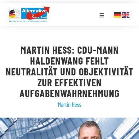
Zum
Inhalt
Toggle
springen
Navigation
FRAKTION
MARTIN HESS: CDU-MANN
LANDESGRUPPEN
HALDENWANG FEHLT
NEUTRALITÄT UND OBJEKTIVITÄT
VERANSTALTUNGEN
ZUR EFFEKTIVEN
AUFGABENWAHRNEHMUNG
PRESSE
Martin Hess
STELLENPORTAL
MEDIATHEK