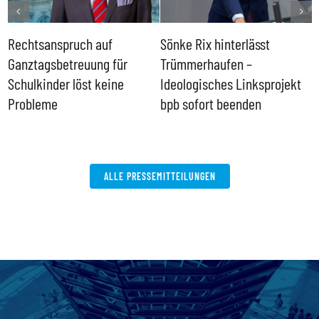
Rechtsanspruch auf
Sönke Rix hinterlässt
M
Ganztagsbetreuung für
Trümmerhaufen –
e
Schulkinder löst keine
Ideologisches Linksprojekt
Probleme
bpb sofort beenden
ALLE PRESSEMITTEILUNGEN