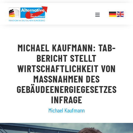
Zum
Inhalt
Toggle
springen
Navigation
FRAKTION
MICHAEL KAUFMANN: TAB-
LANDESGRUPPEN
BERICHT STELLT
WIRTSCHAFTLICHKEIT VON
VERANSTALTUNGEN
MASSNAHMEN DES G
EBÄUDEENERGIEGESETZES I
PRESSE
NFRAGE
Michael Kaufmann
STELLENPORTAL
MEDIATHEK