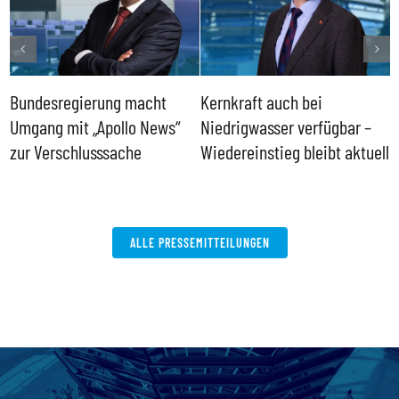
Bundesregierung macht
Kernkraft auch bei
H
Umgang mit „Apollo News“
Niedrigwasser verfügbar –
G
zur Verschlusssache
Wiedereinstieg bleibt aktuell
B
V
W
ALLE PRESSEMITTEILUNGEN