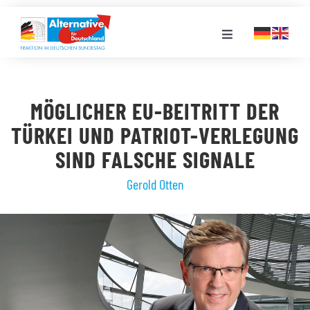
Zum
Inhalt
Toggle
springen
Navigation
FRAKTION
MÖGLICHER EU-BEITRITT DER
LANDESGRUPPEN
TÜRKEI UND PATRIOT-VERLEGUNG
SIND FALSCHE SIGNALE
VERANSTALTUNGEN
Gerold Otten
PRESSE
STELLENPORTAL
MEDIATHEK