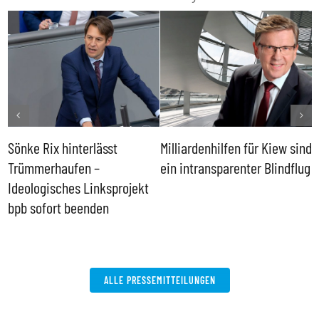
Sönke Rix hinterlässt
Milliardenhilfen für Kiew sind
D
Trümmerhaufen –
ein intransparenter Blindflug
k
Ideologisches Linksprojekt
bpb sofort beenden
ALLE PRESSEMITTEILUNGEN