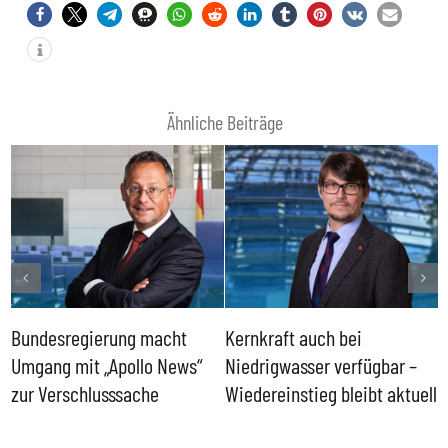
Ähnliche Beiträge
Bundesregierung macht
Kernkraft auch bei
H
Umgang mit „Apollo News“
Niedrigwasser verfügbar –
G
zur Verschlusssache
Wiedereinstieg bleibt aktuell
B
V