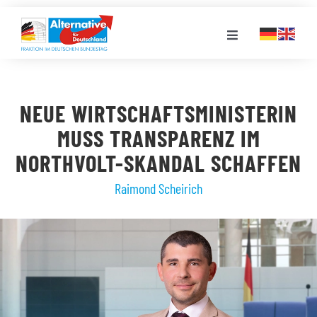
Zum
Inhalt
Toggle
springen
Navigation
FRAKTION
NEUE WIRTSCHAFTSMINISTERIN
LANDESGRUPPEN
MUSS TRANSPARENZ IM
NORTHVOLT-SKANDAL SCHAFFEN
VERANSTALTUNGEN
Raimond Scheirich
PRESSE
STELLENPORTAL
MEDIATHEK