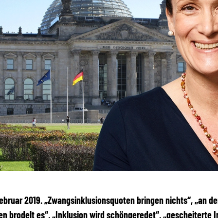
 Februar 2019. „Zwangsinklusionsquoten bringen nichts“, „an d
n brodelt es“, „Inklusion wird schöngeredet“, „gescheiterte I