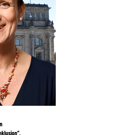
en
nklusion“.