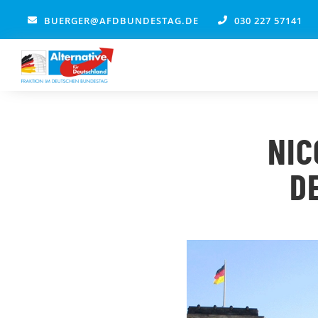
Zum
BUERGER@AFDBUNDESTAG.DE
030 227 57141
Inhalt
springen
NIC
D