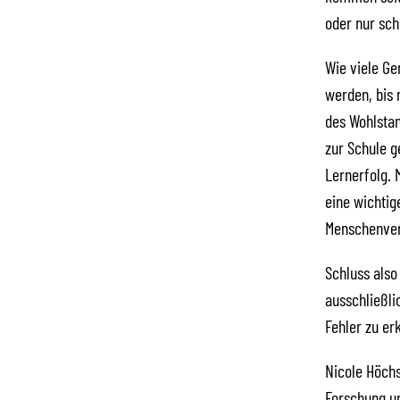
oder nur sch
Wie viele Ge
werden, bis 
des Wohlsta
zur Schule g
Lernerfolg. 
eine wichtig
Menschenver
Schluss also
ausschließli
Fehler zu er
Nicole Höchs
Forschung un