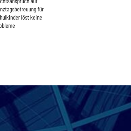
Sönke Rix hinterlässt
Milliardenhilfen für Kiew
für
Trümmerhaufen –
sind ein intransparenter
ine
Ideologisches Linksprojekt
Blindflug
bpb sofort beenden