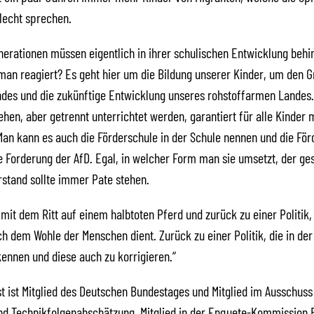
lecht sprechen.
nerationen müssen eigentlich in ihrer schulischen Entwicklung behi
man reagiert? Es geht hier um die Bildung unserer Kinder, um den G
ndes und die zukünftige Entwicklung unseres rohstoffarmen Lande
ehen, aber getrennt unterrichtet werden, garantiert für alle Kinder
Man kann es auch die Förderschule in der Schule nennen und die Förd
e Forderung der AfD. Egal, in welcher Form man sie umsetzt, der ge
stand sollte immer Pate stehen.
 mit dem Ritt auf einem halbtoten Pferd und zurück zu einer Politik,
ch dem Wohle der Menschen dient. Zurück zu einer Politik, die in der 
kennen und diese auch zu korrigieren.“
t ist Mitglied des Deutschen Bundestages und Mitglied im Ausschuss
d Technikfolgenabschätzung, Mitglied in der Enquete-Kommission B