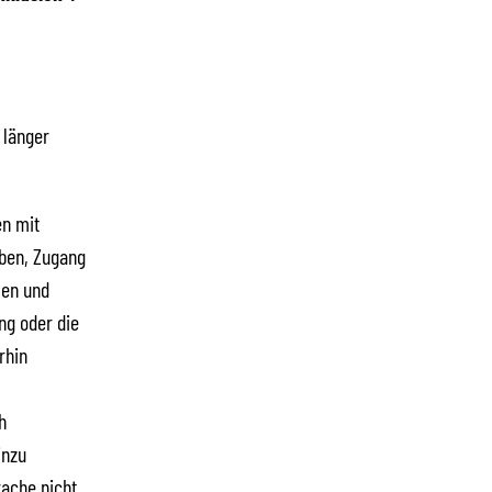
 länger
en mit
eben, Zugang
len und
ng oder die
rhin
h
inzu
ache nicht