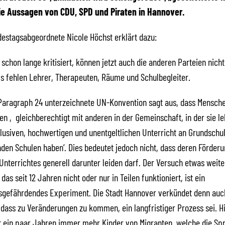
ie Aussagen von CDU, SPD und Piraten in Hannover.
estagsabgeordnete Nicole Höchst erklärt dazu:
 schon lange kritisiert, können jetzt auch die anderen Parteien nicht
Es fehlen Lehrer, Therapeuten, Räume und Schulbegleiter.
Paragraph 24 unterzeichnete UN-Konvention sagt aus, dass Mensch
n ‚gleichberechtigt mit anderen in der Gemeinschaft, in der sie l
lusiven, hochwertigen und unentgeltlichen Unterricht an Grundschu
den Schulen haben‘. Dies bedeutet jedoch nicht, dass deren Förderu
 Unterrichtes generell darunter leiden darf. Der Versuch etwas weite
as seit 12 Jahren nicht oder nur in Teilen funktioniert, ist ein
tsgefährdendes Experiment. Die Stadt Hannover verkündet denn auc
, dass zu Veränderungen zu kommen, ein langfristiger Prozess sei. H
 ein paar Jahren immer mehr Kinder von Migranten, welche die Spr