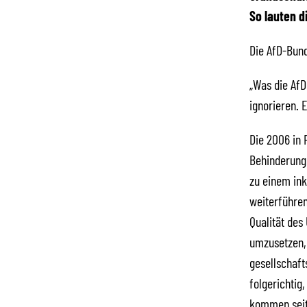
So lauten d
Die AfD-Bund
„Was die AfD
ignorieren. 
Die 2006 in 
Behinderunge
zu einem ink
weiterführen
Qualität des
umzusetzen, d
gesellschaf
folgerichtig
kommen seit