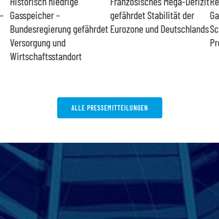
drige
Französisches Mega-Defizit
Rechtsanspruch auf
gefährdet Stabilität der
Ganztagsbetreuung 
ng gefährdet
Eurozone und Deutschlands
Schulkinder löst ke
d
Probleme
ndort
ALLE PRESSEMITTEILUNGEN