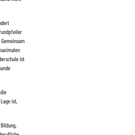
ndert
rundpfeiler
s. Gemeinsam
 maximalen
erschule ist
sunde
 die
Lage ist,
 Bildung,
erufliche