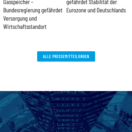
Gasspeicher –
gefährdet Stabilität der
G
ll
Bundesregierung gefährdet
Eurozone und Deutschlands
S
Versorgung und
P
Wirtschaftsstandort
ALLE PRESSEMITTEILUNGEN