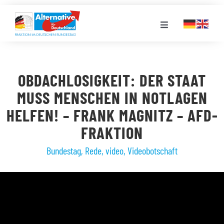
Zum
Inhalt
Toggle
springen
Navigation
FRAKTION
OBDACHLOSIGKEIT: DER STAAT
LANDESGRUPPEN
MUSS MENSCHEN IN NOTLAGEN
HELFEN! – FRANK MAGNITZ – AFD-
VERANSTALTUNGEN
FRAKTION
Bundestag
,
Rede
,
video
,
Videobotschaft
PRESSE
STELLENPORTAL
MEDIATHEK