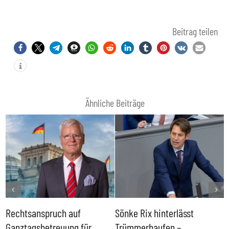
Beitrag teilen
Ähnliche Beiträge
Rechtsanspruch auf
Sönke Rix hinterlässt
M
Ganztagsbetreuung für
Trümmerhaufen –
e