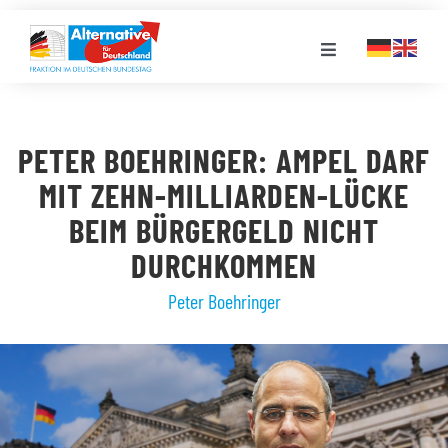
Zum
Inhalt
Toggle
springen
Navigation
FRAKTION
PETER BOEHRINGER: AMPEL DARF
LANDESGRUPPEN
MIT ZEHN-MILLIARDEN-LÜCKE
BEIM BÜRGERGELD NICHT
VERANSTALTUNGEN
DURCHKOMMEN
Peter Boehringer
PRESSE
STELLENPORTAL
MEDIATHEK