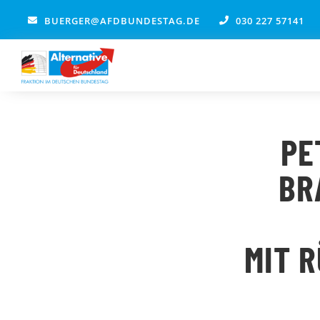
Zum
BUERGER@AFDBUNDESTAG.DE
030 227 57141
Inhalt
springen
PE
BR
MIT 