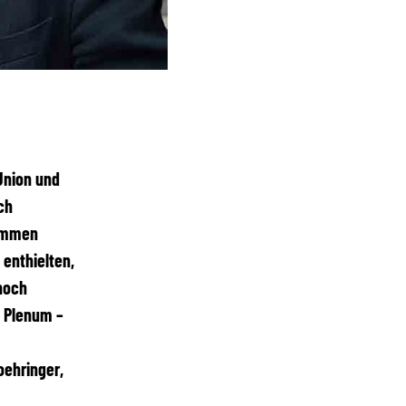
Union und
ch
timmen
enthielten,
noch
m Plenum –
oehringer,