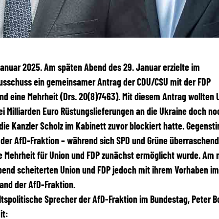
 Januar 2025. Am späten Abend des 29. Januar erzielte im
usschuss ein gemeinsamer Antrag der CDU/CSU mit der FDP
d eine Mehrheit (Drs. 20(8)7463). Mit diesem Antrag wollten 
ei Milliarden Euro Rüstungslieferungen an die Ukraine doch no
die Kanzler Scholz im Kabinett zuvor blockiert hatte. Gegens
der AfD-Fraktion – während sich SPD und Grüne überraschend 
e Mehrheit für Union und FDP zunächst ermöglicht wurde. Am 
bend scheiterten Union und FDP jedoch mit ihrem Vorhaben i
and der AfD-Fraktion.
tspolitische Sprecher der AfD-Fraktion im Bundestag, Peter B
it: