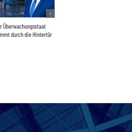
r Überwachungsstaat
Lage in Ceuta – Europas
2015 da
mmt durch die Hintertür
Außengrenzen wirksam
wieder
schützen