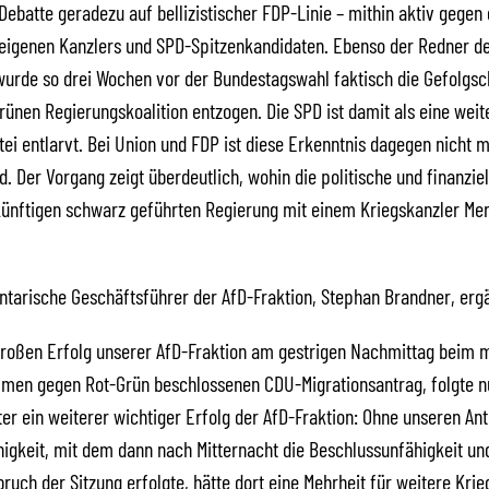
Debatte geradezu auf bellizistischer FDP-Linie – mithin aktiv gegen d
 eigenen Kanzlers und SPD-Spitzenkandidaten. Ebenso der Redner d
wurde so drei Wochen vor der Bundestagswahl faktisch die Gefolgsc
rünen Regierungskoalition entzogen. Die SPD ist damit als eine weit
ei entlarvt. Bei Union und FDP ist diese Erkenntnis dagegen nicht 
. Der Vorgang zeigt überdeutlich, wohin die politische und finanziel
künftigen schwarz geführten Regierung mit einem Kriegskanzler Me
tarische Geschäftsführer der AfD-Fraktion, Stephan Brandner, ergä
roßen Erfolg unserer AfD-Fraktion am gestrigen Nachmittag beim 
mmen gegen Rot-Grün beschlossenen CDU-Migrationsantrag, folgte n
er ein weiterer wichtiger Erfolg der AfD-Fraktion: Ohne unseren Ant
igkeit, mit dem dann nach Mitternacht die Beschlussunfähigkeit un
bruch der Sitzung erfolgte, hätte dort eine Mehrheit für weitere Krie