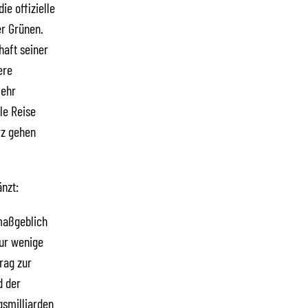
ie offizielle
er Grünen.
haft seiner
ere
mehr
le Reise
rz gehen
nzt:
maßgeblich
ur wenige
rag zur
d der
gsmilliarden