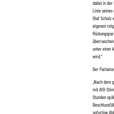
dabei in der 
Linie seines
Olaf Scholz 
eigenen rotg
Rüstungspart
überraschend
unter einer 
wird.“
Der Parlamen
„Nach dem g
mit AfD-Sti
Stunden spät
Beschlussfäh
sofortige Ab