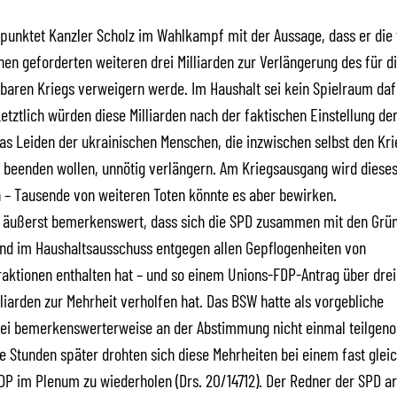
punktet Kanzler Scholz im Wahlkampf mit der Aussage, dass er die 
en geforderten weiteren drei Milliarden zur Verlängerung des für d
baren Kriegs verweigern werde. Im Haushalt sei kein Spielraum daf
 Letztlich würden diese Milliarden nach der faktischen Einstellung de
 das Leiden der ukrainischen Menschen, die inzwischen selbst den Kri
 beenden wollen, unnötig verlängern. Am Kriegsausgang wird dieses
 – Tausende von weiteren Toten könnte es aber bewirken.
m äußerst bemerkenswert, dass sich die SPD zusammen mit den Grü
nd im Haushaltsausschuss entgegen allen Gepflogenheiten von
aktionen enthalten hat – und so einem Unions-FDP-Antrag über drei
liarden zur Mehrheit verholfen hat. Das BSW hatte als vorgebliche
tei bemerkenswerterweise an der Abstimmung nicht einmal teilge
 Stunden später drohten sich diese Mehrheiten bei einem fast glei
DP im Plenum zu wiederholen (Drs. 20/14712). Der Redner der SPD a