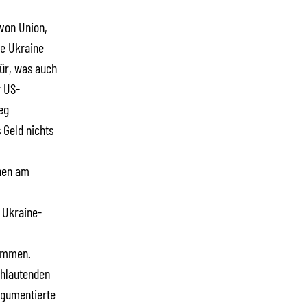
von Union,
ie Ukraine
ür, was auch
r US-
eg
 Geld nichts
nen am
 Ukraine-
nommen.
chlautenden
rgumentierte