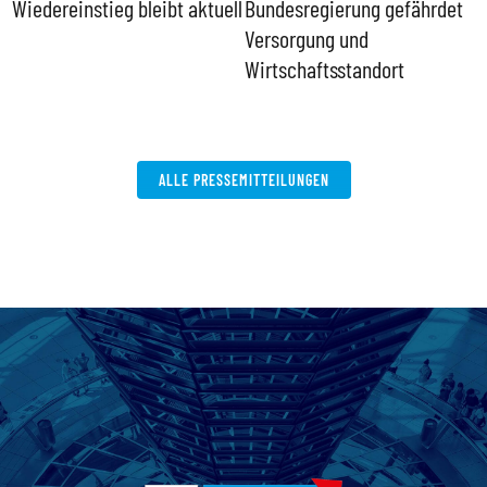
Wiedereinstieg bleibt aktuell
Bundesregierung gefährdet
E
Versorgung und
Wirtschaftsstandort
ALLE PRESSEMITTEILUNGEN