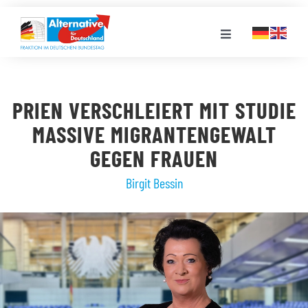
Zum
Inhalt
Toggle
springen
Navigation
FRAKTION
PRIEN VERSCHLEIERT MIT STUDIE
LANDESGRUPPEN
MASSIVE MIGRANTENGEWALT
GEGEN FRAUEN
VERANSTALTUNGEN
Birgit Bessin
PRESSE
STELLENPORTAL
MEDIATHEK