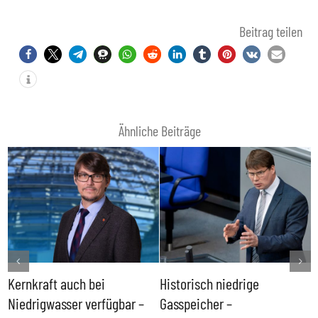
Beitrag teilen
Ähnliche Beiträge
Kernkraft auch bei
Historisch niedrige
F
Niedrigwasser verfügbar –
Gasspeicher –
g