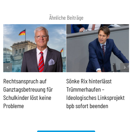
Ähnliche Beiträge
Rechtsanspruch auf
Sönke Rix hinterlässt
M
Ganztagsbetreuung für
Trümmerhaufen –
e
Schulkinder löst keine
Ideologisches Linksprojekt
Probleme
bpb sofort beenden