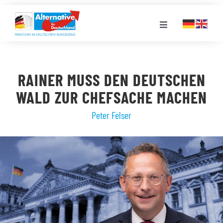
Zum
Inhalt
Toggle
springen
Navigation
FRAKTION
RAINER MUSS DEN DEUTSCHEN
LANDESGRUPPEN
WALD ZUR CHEFSACHE MACHEN
Peter Felser
VERANSTALTUNGEN
PRESSE
STELLENPORTAL
MEDIATHEK