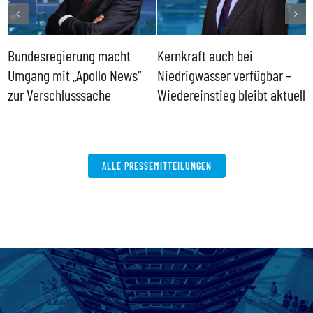
Bundesregierung macht
Kernkraft auch bei
H
Umgang mit „Apollo News“
Niedrigwasser verfügbar –
G
zur Verschlusssache
Wiedereinstieg bleibt aktuell
B
V
W
ALLE PRESSEMITTEILUNGEN