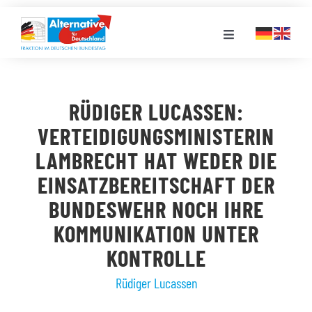
Zum
Inhalt
Toggle
springen
Navigation
FRAKTION
RÜDIGER LUCASSEN:
LANDESGRUPPEN
VERTEIDIGUNGSMINISTERIN
LAMBRECHT HAT WEDER DIE
VERANSTALTUNGEN
EINSATZBEREITSCHAFT DER
BUNDESWEHR NOCH IHRE
PRESSE
KOMMUNIKATION UNTER
KONTROLLE
STELLENPORTAL
Rüdiger Lucassen
MEDIATHEK