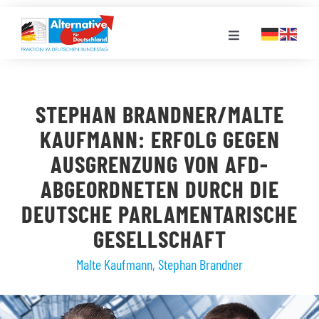
Zum
Inhalt
Toggle
springen
Navigation
FRAKTION
STEPHAN BRANDNER/MALTE
LANDESGRUPPEN
KAUFMANN: ERFOLG GEGEN
AUSGRENZUNG VON AFD-
VERANSTALTUNGEN
ABGEORDNETEN DURCH DIE
DEUTSCHE PARLAMENTARISCHE
PRESSE
GESELLSCHAFT
Malte Kaufmann
,
Stephan Brandner
STELLENPORTAL
MEDIATHEK