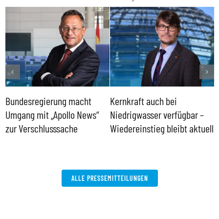
Bundesregierung macht
Kernkraft auch bei
H
Umgang mit „Apollo News“
Niedrigwasser verfügbar –
G
zur Verschlusssache
Wiedereinstieg bleibt aktuell
B
V
W
ALLE PRESSEMITTEILUNGEN