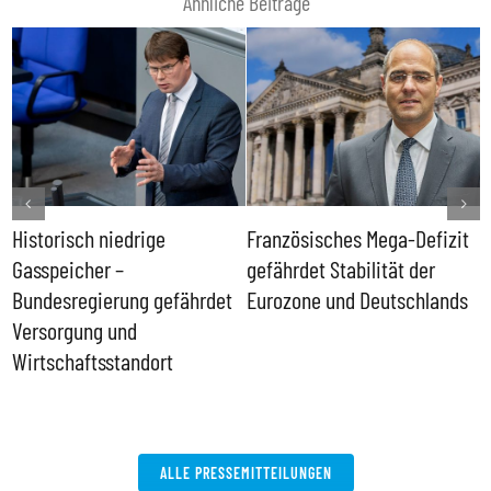
Ähnliche Beiträge
Historisch niedrige
Französisches Mega-Defizit
R
Gasspeicher –
gefährdet Stabilität der
G
ll
Bundesregierung gefährdet
Eurozone und Deutschlands
S
Versorgung und
P
Wirtschaftsstandort
ALLE PRESSEMITTEILUNGEN