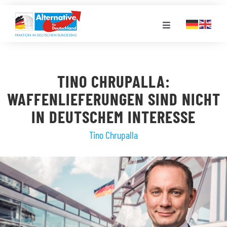
Zum
Inhalt
Toggle
springen
Navigation
FRAKTION
TINO CHRUPALLA:
LANDESGRUPPEN
WAFFENLIEFERUNGEN SIND NICHT
IN DEUTSCHEM INTERESSE
VERANSTALTUNGEN
Tino Chrupalla
PRESSE
STELLENPORTAL
MEDIATHEK