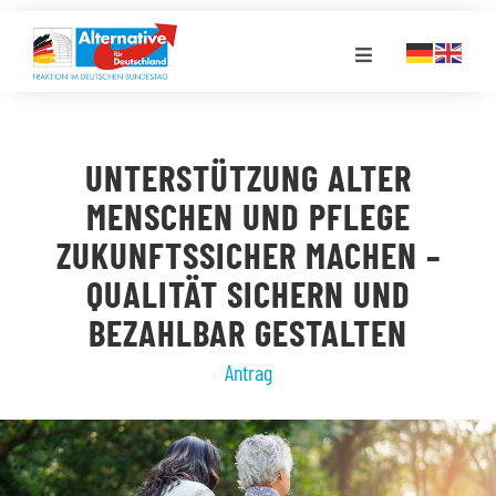
Zum
Inhalt
Toggle
springen
Navigation
FRAKTION
UNTERSTÜTZUNG ALTER
LANDESGRUPPEN
MENSCHEN UND PFLEGE
ZUKUNFTSSICHER MACHEN –
VERANSTALTUNGEN
QUALITÄT SICHERN UND
BEZAHLBAR GESTALTEN
PRESSE
Antrag
STELLENPORTAL
MEDIATHEK