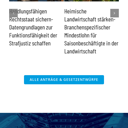
Lin
ch
Handlungsfähigen
Heimische
kon
Rechtsstaat sichern-
Landwirtschaft stärken-
ent
für
Datengrundlagen zur
Branchenspezifischer
 in
Funktionsfähigkeit der
Mindestlohn für
Strafjustiz schaffen
Saisonbeschäftigte in der
Landwirtschaft
ALLE ANTRÄGE & GESETZENTWÜRFE