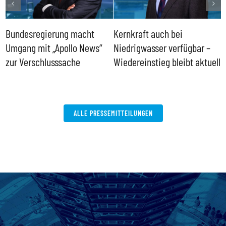
Bundesregierung macht
Kernkraft auch bei
H
Umgang mit „Apollo News“
Niedrigwasser verfügbar –
G
zur Verschlusssache
Wiedereinstieg bleibt aktuell
B
V
W
ALLE PRESSEMITTEILUNGEN