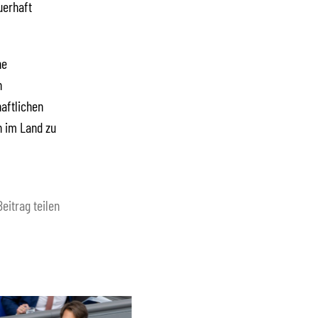
uerhaft
ne
n
haftlichen
 im Land zu
Beitrag teilen