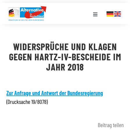
Zum
Inhalt
Toggle
springen
Navigation
FRAKTION
WIDERSPRÜCHE UND KLAGEN
LANDESGRUPPEN
GEGEN HARTZ-IV-BESCHEIDE IM
JAHR 2018
VERANSTALTUNGEN
PRESSE
Zur Anfrage und Antwort der Bundesregierung
(Drucksache 19/8078)
STELLENPORTAL
Beitrag teilen
MEDIATHEK