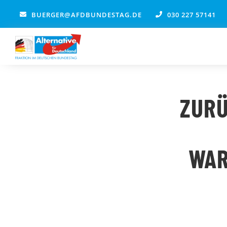
Zum
BUERGER@AFDBUNDESTAG.DE
030 227 57141
Inhalt
springen
ZUR
WAR