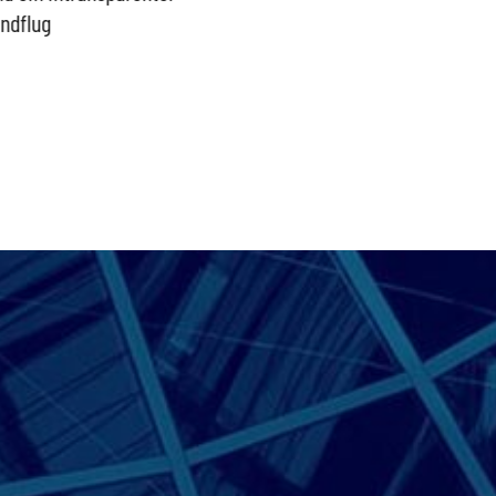
indflug
schütz