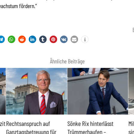
wachstum fördern.“
Ähnliche Beiträge
zit
Rechtsanspruch auf
Sönke Rix hinterlässt
Mi
Ganztagsbetreuung für
Trümmerhaufen –
si