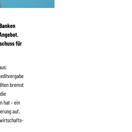
r Banken
 Angebot.
schuss für
aus:
reditvergabe
diten bremst
die
 hat – ein
ierung auf,
wirtschafts-