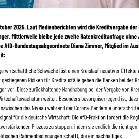
Oktober 2025. Laut Medienberichten wird die Kreditvergabe de
ger. Mittlerweile bleibe jede zweite Ratenkreditanfrage ohne
die AfD-Bundestagsabgeordnete Diana Zimmer, Mitglied im Aus
it:
ige wirtschaftliche Schwäche löst einen Kreislauf negativer Effekte 
 gestiegenen Risiken für Kreditausfälle gehen die Banken bei der K
ger vor. Diese zurückhaltende Handhabung bei der Vergabe von Kre
irtschaftswachstum weiter. Besonders besorgniserregend ist, dass 
inzwischen das Niveau während der Corona-Pandemie unterschritten
signal für die deutsche Wirtschaft. Die AfD-Fraktion fordert die Reg
tverstärkenden Prozess zu stoppen, indem sie endlich die richtigen 
litischen Rahmenbedingungen schafft, die ein nachhaltiges